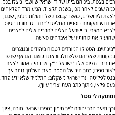
רבים בצפת, ביניהם ביתו של ר' ישראל שיושביו ניצלו בנס.
כמה שנים לאחר מכן, בשנת תקצ"ד, הגיע מרד הפלאחים
לצפת ולירושלים, כאשר קבוצות של חמולות מג'נין, שכם,
אבו גוש ומקומות נוספים החליטו למרוד נגד חובת הגיוס
לצבא המצרי. ר' ישראל הצליח להבריח שליח למצרים
שהזעיק את כוחותיו של איברהים פאשה.
"בינתיים, הספיקו המורדים לטבוח ביהודים ובנוצרים
במקומות שאליהם פלשו ולבזוז את רכושם. הם אף שרפו
את בית הדפוס של ר' ישראל ב"ק, שבו היה אמור לצאת
לאור ספרו; כתב היד של הספר 'פאת השלחן' נותר אך
בנס לפליטה" (ר' ישראל משקלוב: התלמיד שלא ידע פחד,
נעם פלאי, מתוך כתב העת 'צריך עיון').
ומתוקה לי מכול
וכך תיאר הרב יהודה לייב מימון בספרו ישראל, תורה, ציון: