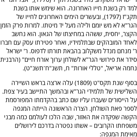
למד רק בשנת חייו האחרונה. הוא שימש אותו בשנת
תקנ"ז (1797), ובעשרים הימים האחרונים לחייו של
הגר"א לא מש יומם ולילה מעל יד מיטתו. למרות פרק הזמן
הקצר, יחסית, ששהה במחיצתו של הגאון. הוא נחשב
לאחד המובהקים שבתלמידיו, ואחר פטירתו עסק עם חברו
ר' מנחם מנדל משקלוב בהבאת תורתו לדפוס. ר' ישראל
סידר את פירושי הגר"א לשולחן ערוך אורח חיים" (הרבנית
נחמה אריאל, "טללי אורות" ח, תשנ"ח־תשנ"ט).
בסוף שנת תקס"ט (1809) עלה ארצה בראש השיירה
השלישית של תלמידי הגר"א ובהמשך התיישב בעיר צפת.
על הייסורים שעברו עליו שם כתב בהקדמתו המפורסמת
לספר פאת השולחן. הצרה הראשונה הייתה המגפה
הקשה שפקדה את האזור, שבה הלכו לעולמם כמה מבני
משפחתו הקרובים – אשתו נפטרה בדרכם לירושלים
מאימת המגפה: