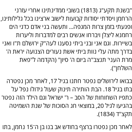
"בשנת תקע"ג (1813) בשובי ממדינתינו אחרי עזרני
הרחמן ויסדתי יסודות קבועות לישוב ארצינו בכל גלילותינו,
ופגעתי בזמן צרות המגפה... ותעשה בני אדם כדגי הים
רחמנא ליצלן ויברחו אנשים רבים למדברות וליערות
בשיירות. וגם אני ובני ביתי נסענו לעה"ק ירושלם ת"ו ואני
בדרך מתה עלי נוות ביתי אשת נעורים הצנועה יראת ה'
מרת העני' תנצב"ה ביום ה' סיון" (הקדמה ל"פאת
השלחן").
בבואו לירושלים נפטר חתנו בגיל 17, לאחר מכן נפטרה
בתו בגיל 18. הבת הותירה תינוק שעול גידולו נפל על
כתפיו השחוחות של הסב – ר' ישראל וגם הילד הזה נפטר
בהגיעו לגיל 20, במוצאי חג הסוכות של שנת השמיטה
תקצ"ד (1834).
לאחר מכן נפטרו ברצף בחודש אב בנו בן ה־15 נחמן, בתו