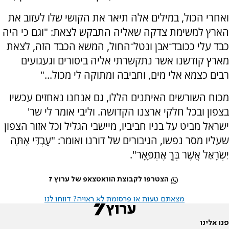
ואחרי הכול, במילים אלה תיאר את הקושי שלו לעזוב את
הארץ למשימת צדקה שאליה התבקש לצאת: "וגם כי היה
כבד עלי ככובד־אבן ונטל־החול, המשא הכבד הזה, לצאת
מארץ קודשנו אשר נתקשרתי אליה ביסורים וגעגועים
רבים כצמא אלי מים, וחביבה ומתוקה לי מכול..."
מכוח השורשים האיתנים הללו, גם אנחנו נאחזים עכשיו
בצפון ובכל חלקי ארצנו הקדושה. וליבי אומר לי שר'
ישראל מביט על בניו חביביו, מיישבי הגליל וכל אזור הצפון
שעליו מסר נפשו, הגיבורים של דורנו ואומר: "עַבְדִּי אָתָּה
יִשְׂרָאֵל אֲשֶׁר בְּךָ אֶתְפָּאָר".
הצטרפו לקבוצת הוואטצאפ של ערוץ 7
מצאתם טעות או פרסומת לא ראויה? דווחו לנו
פנו אלינו