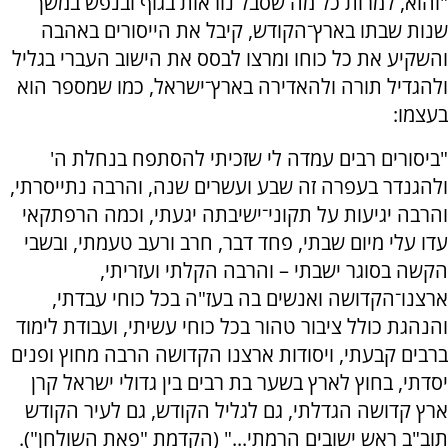
"והוא, למרות כל מה שסבל נוראות בגוף ובנפש במשך
שנות שבתו בארץ־הקודש, קיבל את הייסורים באהבה
והשקיע את כל כוחו ומרצו לבסס את הישוב העברי בגליל
ולהגדיל תורה ולהאדירה בארץ־ישראל, כמו שמספר הוא
בעצמו:
"ביסורים רבים עמדה לי שזכיתי להסתפח בנחלת ה'
ולהגנדר בעפרה זה שבע ועשרים שנה, והרבה נתייסרתי,
והרבה יגיעות על תקוני־ישיבתה יגעתי, וכמה הרפתקאי
עדו עלי מיום שבתי, פחד דבר, חרב ורעב טעמתי, ובשבי
הקשה בסוגר ישבתי – והרבה הקלתי ועזריתי,
ארצנו־הקדושה ואנשים בה בעז"ה בכל כוחי עבדתי,
והנהגת כולל ציבור טהור בכל כוחי עשיתי, ועבודת לימוד
ברבים קבעתי, ויסודות ארצנו הקדושה הרבה מחוץ ופנים
יסדתי, בחוץ לארץ בשער בת רבים בין גדולי ישראל קרן
ארץ קדושה הגדלתי, גם לגליל הקודש, גם לעיר הקודש
תוב"ב ראש ישובים הרמתי..." (הקדמת "פאת השולחן").