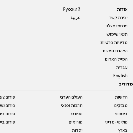
אודות
Pусский
יצירת קשר
عربية
פרסמו אצלנו
תנאי שימוש
מדיניות פרטיות
הצהרת נגישות
המייל האדום
עברית
English
מדורים
חדשות
העולם הערבי
פורום צע
מבזקים
תרבות ופנאי
פורום נשו
ביטחוני
ספורט
פורום בי
פוליטי-מדיני
פורומים
פורום בי
בארץ
יהדות