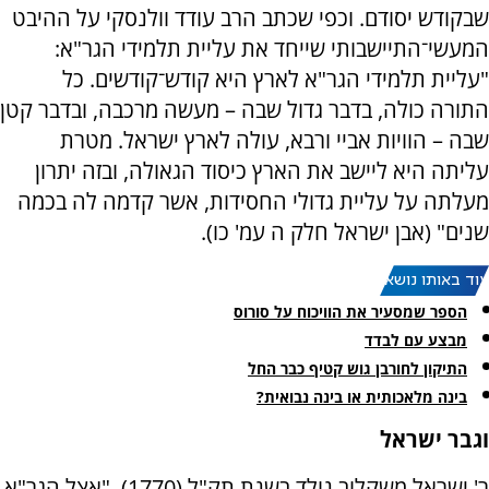
שבקודש יסודם. וכפי שכתב הרב עודד וולנסקי על ההיבט
המעשי־התיישבותי שייחד את עליית תלמידי הגר"א:
"עליית תלמידי הגר"א לארץ היא קודש־קודשים. כל
התורה כולה, בדבר גדול שבה – מעשה מרכבה, ובדבר קטן
שבה – הוויות אביי ורבא, עולה לארץ ישראל. מטרת
עליתה היא ליישב את הארץ כיסוד הגאולה, ובזה יתרון
מעלתה על עליית גדולי החסידות, אשר קדמה לה בכמה
שנים" (אבן ישראל חלק ה עמ' כו).
עוד באותו נושא:
הספר שמסעיר את הוויכוח על סורוס
מבצע עם לבדד
התיקון לחורבן גוש קטיף כבר החל
בינה מלאכותית או בינה נבואית?
וגבר ישראל
ר' ישראל משקלוב נולד בשנת תק"ל (1770), "אצל הגר"א