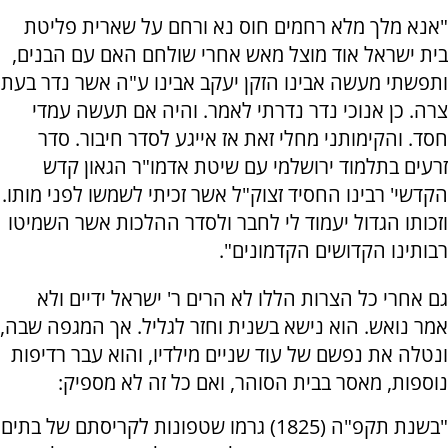
"אנא מלך מלא רחמים חוס נא ורחם על שארית פליטת
בית ישראל אוד מוצל מאש אחרי שולחם האם עם הבנים,
ותפשתי מעשה אבינו הזקן יעקב אבינו ע"ה אשר נדר בעת
צרה. כן אנוכי נדר נדרתי לאמר. והיה אם תעשה עמדי
חסד. והקימותני מחלי זאת אז אייגע לסדר חיבור. סדר
זרעים בתלמוד ירושלמי עם שיטת אדמו"ר הגאון קדש
הקדשי' רבינו החסיד זצוק"ל אשר זכיתי לשמשו לפני מותו.
וזכותו הגדול יעמוד לי לחבר ולסדר ההלכות אשר השמיטו
רבותינו הקדושים הקדמונים".
גם אחרי כל הצרות הללו לא הרים ר' ישראל ידיים ולא
אמר נואש. הוא נישא בשנית וחזר לגליל. אך המגפה שבה,
ונטלה את נפשם של עוד שניים מילדיו, והוא עבר רדיפות
נוספות, מאסר בבית הסוהר, ואם כל זה לא מספיק:
"בשנת תקפ"ה (1825) גרמו שטפונות לקריסתם של בתים