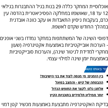
אוכלוסיית המחקר כללה 29 בנות בגיל ההתבגרות בגילאי
12 עד 18, שאושפזו במחלקה הפסיכיאטרית בהדסה עין
כרם, בעקבות ניסיון התאבדות או עקב כוונה אובדנית
במהלך החודש שקדם לאשפוז.
דפוסי השינה של המשתתפות במחקר נמדדו בשני אופנים
- הערכות אובייקטיביות באמצעות אקטיגרפיה (שעון
מחקרי למדידת לניטור שינה), והערכות סובייקטיביות
באמצעות יומן שינה למילוי עצמי.
עוד באותו נושא:
בין הזמנים: מי מנסה לצוד את בני הישיבות?
ההבטחה של קיש - והמצב בפועל
אלחנן גלט: לקצר את החופש הגדול
יותר ממיליון תלמידים בתוכניות הקיץ
בדיקת האקטיגרפיה מתבצעת באמצעות מכשיר קטן דמוי