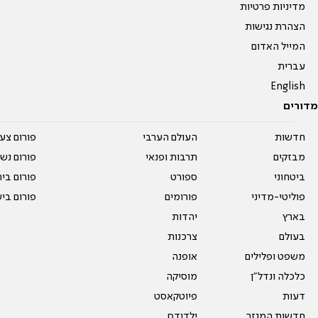
מדיניות פרטיות
הצהרת נגישות
המייל האדום
עברית
English
מדורים
חדשות
העולם הערבי
פורום צע
מבזקים
תרבות ופנאי
פורום נשו
ביטחוני
ספורט
פורום בי
פוליטי-מדיני
פורומים
פורום בי
בארץ
יהדות
בעולם
צרכנות
משפט ופלילים
אופנה
כלכלה ונדל"ן
מוסיקה
דעות
פיוטקאסט
חדשות המגזר
ילדודס