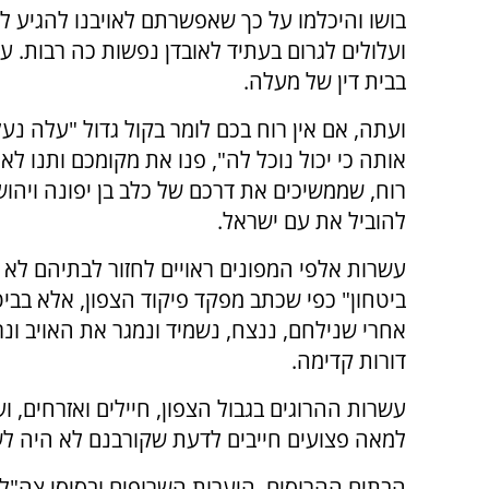
בושו והיכלמו על כך שאפשרתם לאויבנו להגיע לי
ועלולים לגרום בעתיד לאובדן נפשות כה רבות. עו
בבית דין של מעלה.
ועתה, אם אין רוח בכם לומר בקול גדול "עלה נעל
אותה כי יכול נוכל לה", פנו את מקומכם ותנו לא
רוח, שממשיכים את דרכם של כלב בן יפונה ויהושע
להוביל את עם ישראל.
עשרות אלפי המפונים ראויים לחזור לבתיהם לא
ביטחון" כפי שכתב מפקד פיקוד הצפון, אלא בבי
אחרי שנילחם, ננצח, נשמיד ונמגר את האויב ונר
דורות קדימה.
עשרות ההרוגים בגבול הצפון, חיילים ואזרחים, וע
למאה פצועים חייבים לדעת שקורבנם לא היה לש
הבתים ההרוסים, היערות השרופים ובסיסי צה"ל 