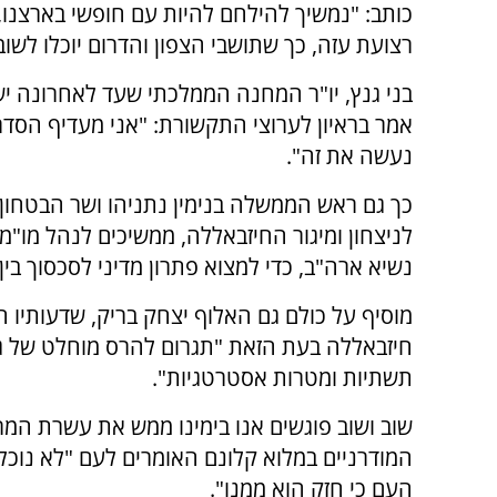
כותב: "נמשיך להילחם להיות עם חופשי בארצנו, ע
רצועת עזה, כך שתושבי הצפון והדרום יוכלו לשו
בני גנץ, יו"ר המחנה הממלכתי שעד לאחרונה י
אמר בראיון לערוצי התקשורת: "אני מעדיף הסדר 
נעשה את זה".
כך גם ראש הממשלה בנימין נתניהו ושר הבטחון
לניצחון ומיגור החיזבאללה, ממשיכים לנהל מו"
נשיא ארה"ב, כדי למצוא פתרון מדיני לסכסוך בין
מוסיף על כולם גם האלוף יצחק בריק, שדעותיו
חיזבאללה בעת הזאת "תגרום להרס מוחלט של גו
תשתיות ומטרות אסטרטגיות".
שוב ושוב פוגשים אנו בימינו ממש את עשרת המר
המודרניים במלוא קלונם האומרים לעם "לא נוכל
העם כי חזק הוא ממנו".