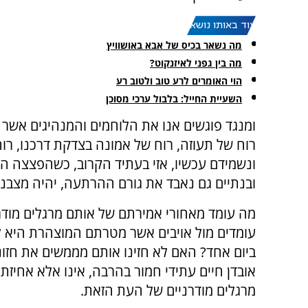
עוד באותו נושא:
מה נשאר בכיס של אבא באושוויץ
מה בין גפני לאיזנקוט?
הוי האומרים לרע טוב ולטוב רע
השעיית החייל: בלבול ערכי מסוכן
ומנגד פוגשים אנו את הלוחמים והמנהיגים אשר 
רוח של תעוזה, רוח של אמונה בצדקת דרכנו, רוח 
ונשמידם עכשיו, אזי בעתיד הקרוב, כשהפצצה הא
ובנתיים גם נאבד את גורם ההרתעה, יהיה מצבנו
מה עומד מאחורי אמירתם של אותם מרגלים מודרנ
עומדים מול אויבים אשר מטרתם המוצהרת היא ל
ביום אחד? האם לא חזינו אותם מממשים את חזונ
אובדן חיים עתידי חמור בהרבה, אינו אלא אחיזת ע
מרגלים מודרניים של העת הזאת.