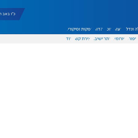
כ"ו באב תשפ"ו |
 ונדל"ן
דעות
אוכל
יהדות
הפקות וסיקורים
ספורט
פורומים
אתר ישיבה
יצירת קשר
עוד