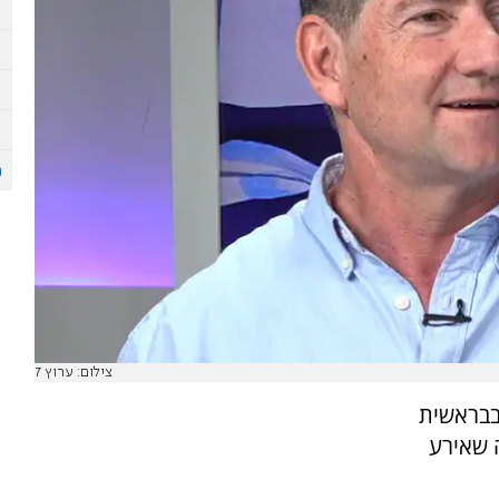
צילום: ערוץ 7
בבראשית
 שאירע