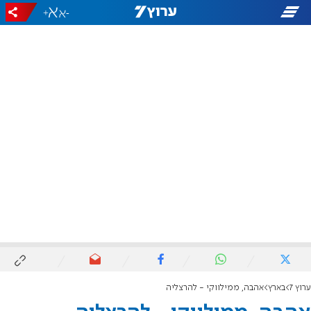
+
-
ערוץ 7
בארץ
אהבה, ממילווקי - להרצליה