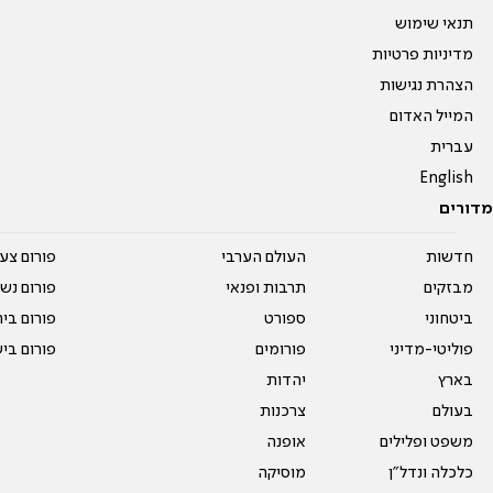
תנאי שימוש
מדיניות פרטיות
הצהרת נגישות
המייל האדום
עברית
English
מדורים
חדשות
העולם הערבי
פורום צע
מבזקים
תרבות ופנאי
פורום נשו
ביטחוני
ספורט
פורום בי
פוליטי-מדיני
פורומים
פורום בי
בארץ
יהדות
בעולם
צרכנות
משפט ופלילים
אופנה
כלכלה ונדל"ן
מוסיקה