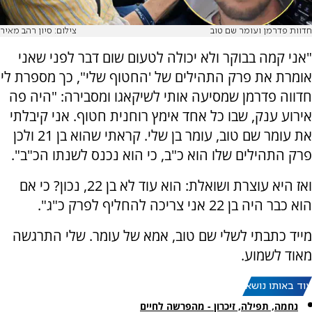
חדוות פדרמן ועומר שם טוב
צילום: סיון רהב מאיר
"אני קמה בבוקר ולא יכולה לטעום שום דבר לפני שאני
אומרת את פרק התהילים של 'החטוף שלי", כך מספרת לי
חדווה פדרמן שמסיעה אותי לשיקאגו ומסבירה: "היה פה
אירוע ענק, שבו כל אחד אימץ רוחנית חטוף. אני קיבלתי
את עומר שם טוב, עומר בן שלי. קראתי שהוא בן 21 ולכן
פרק התהילים שלו הוא כ"ב, כי הוא נכנס לשנתו הכ"ב".
ואז היא עוצרת ושואלת: הוא עוד לא בן 22, נכון? כי אם
הוא כבר היה בן 22 אני צריכה להחליף לפרק כ"ג".
מייד כתבתי לשלי שם טוב, אמא של עומר. שלי התרגשה
מאוד לשמוע.
עוד באותו נושא:
נחמה, תפילה, זיכרון - מהפרשה לחיים