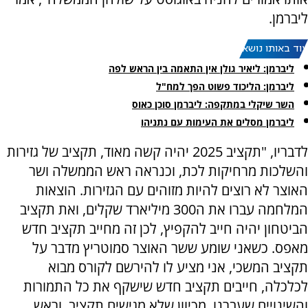
ליברמן.
עוד באותו נושא:
ליברמן: ליאיר גולן אין התאמה בין הראש לפה
ליברמן: הליכוד פשוט הפך למח"ל
השר שיקלי במתקפה: ליברמן סוכן כאוס
ליברמן מסלים את העימות עם נתניהו
לדבריו, "תקציב 2025 יהיה קשה מאוד, תקציב של גזירות
והשלכות מרחיקות לכת, וכנראה ראש הממשלה ושר
האוצר לא רוצים להיות מזוהים עם הגזירות. הוצאות
המלחמה עברו את ה300 מיליארד שקלים, ואת תקציב
הביטחון יהיה חייב להקפיץ, לכן זה מחייב תקציב חדש
מאפס. כשאני שומע ששר האוצר סמוטריץ מדבר על
תקציב המשכי, אני מציע לו להירשם לקורס מבוא
לכלכלה, חייבים תקציב חדש שישקף את כל התמורות
והשינויים שעברנו. מכיוון שלא מגישים תקציב, וראש