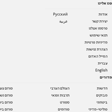
פנו אלינו
אודות
Pусский
יצירת קשר
عربية
פרסמו אצלנו
תנאי שימוש
מדיניות פרטיות
הצהרת נגישות
המייל האדום
עברית
English
מדורים
חדשות
העולם הערבי
פורום צע
מבזקים
תרבות ופנאי
פורום נשו
ביטחוני
ספורט
פורום בי
פוליטי-מדיני
פורומים
פורום בי