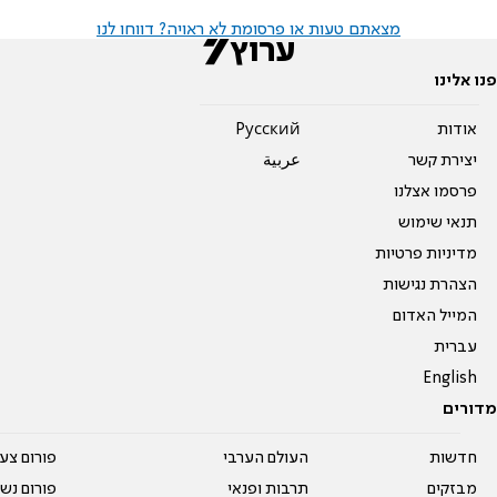
מצאתם טעות או פרסומת לא ראויה? דווחו לנו
פנו אלינו
אודות
Pусский
יצירת קשר
عربية
פרסמו אצלנו
תנאי שימוש
מדיניות פרטיות
הצהרת נגישות
המייל האדום
עברית
English
מדורים
חדשות
העולם הערבי
פורום צע
מבזקים
תרבות ופנאי
פורום נשו