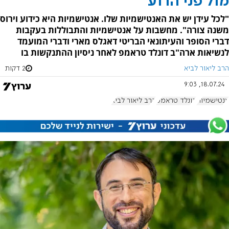
מול פני הרוע
"לכל עידן יש את האנטישמיות שלו. אנטישמיות היא כידוע וירוס
משנה צורה". מחשבות על אנטישמיות והתבוללות בעקבות
דברי הסופר והעיתונאי הבריטי דאגלס מארי ודברי המועמד
לנשיאות ארה"ב דונלד טראמפ לאחר ניסיון ההתנקשות בו
הרב ליאור לביא
2 דקות
18.07.24, 9:03
אנטישמיות
דונלד טראמפ
הרב ליאור לביא