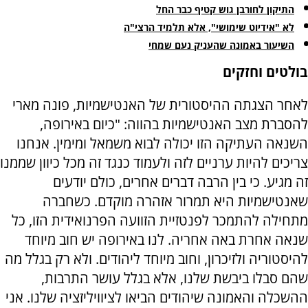
התיקון לחורבן גוש קטיף כבר החל
לא "אידיוט שימושי", אלא תלמיד הרצי"ה
השיעור באמונה שהעניק נעם שמחי
בולטים וחזקים
לאחר הצגתה ההיסטורית של האנטישמיות, פונה מארי
להסברת מצב האנטישמיות בהווה: "כיום באירופה,
השנאה העתיקה הזו יכולה לבוא משמאל ומימין. אנחנו
צריכים להיות ערניים לזה ולעמוד כנגד זה מכל כיוון שממנו
זה מגיע. כי בין הרבה דברים אחרים, כולם יודעים
שאנטישמיות היא תמרור אזהרה מוקדם. כשחברה
מתחילה להתמכר לפנטזיית הזוועה הפרנואידית הזו, כל
שנאה אחרת באה אחריה. לנו באירופה יש חוב מיוחד
להיסטוריה ולזיכרון, וחוב מיוחד ליהודים. ולא רק בגלל מה
שהם סבלו ביבשת שלנו, אלא בגלל עושר התרבות,
ההשכלה והאמונה שיהודים הביאו לציוויליזציה שלנו. אני