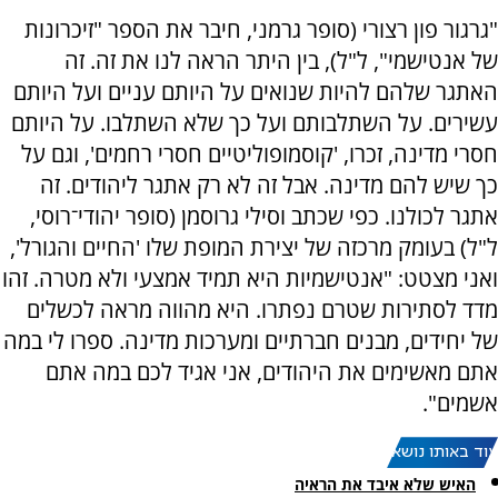
"גרגור פון רצורי (סופר גרמני, חיבר את הספר "זיכרונות
של אנטישמי", ל"ל), בין היתר הראה לנו את זה. זה
האתגר שלהם להיות שנואים על היותם עניים ועל היותם
עשירים. על השתלבותם ועל כך שלא השתלבו. על היותם
חסרי מדינה, זכרו, 'קוסמופוליטיים חסרי רחמים', וגם על
כך שיש להם מדינה. אבל זה לא רק אתגר ליהודים. זה
אתגר לכולנו. כפי שכתב וסילי גרוסמן (סופר יהודי־רוסי,
ל"ל) בעומק מרכזה של יצירת המופת שלו 'החיים והגורל',
ואני מצטט: "אנטישמיות היא תמיד אמצעי ולא מטרה. זהו
מדד לסתירות שטרם נפתרו. היא מהווה מראה לכשלים
של יחידים, מבנים חברתיים ומערכות מדינה. ספרו לי במה
אתם מאשימים את היהודים, אני אגיד לכם במה אתם
אשמים".
עוד באותו נושא:
האיש שלא איבד את הראיה