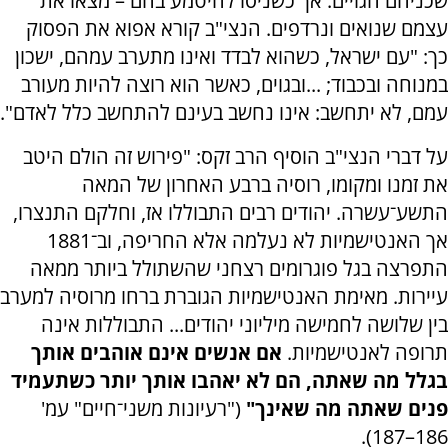
שכניהם הגויים. אך כשניסו להיטמע בהם – מצאו את
עצמם שנואים ונרדפים. הנצי"ב קורא אפוא את הפסוק
כך: "עם ישראל, כשהוא לבדד ואינו מתערב עמהם, ישכון
במנוחה ובכבוד; ...ובגוים, כאשר הוא רוצה להיות מעורב
עמם, לא יתחשב: אינו נחשב בעינם להתחשב כלל לאדם".
על דברי הנצי"ב הוסיף הרב זקס: "פירוש זה הולם היטב
את זמנו ומקומו, רוסיה ברבע האחרון של המאה
התשע־עשרה. יהודים רבים התבוללו אז, וחלקם התנצרו,
אך האנטישמיות לא נעלמה אלא החריפה, וב־1881
התפרצה בגל פוגרומים רצחני שהשתולל ביותר ממאה
עיירות. מאימת האנטישמיות הגוברת ברחו מרוסיה למערב
בין שלושה לחמישה מיליוני יהודים... התבוללות אינה
תרופה לאנטישמיות.
אם אנשים אינם אוהבים אותך
בגלל מה שאתה, הם לא יאהבו אותך יותר כשתעמיד
פנים שאתה מה שאינך"
("רעיונות משני־חיים" עמ'
186–187).