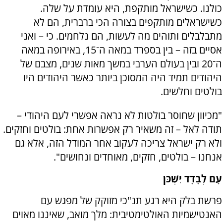
כולנו. כשישראל מותקפת, היא עומדת על שלה.
כשישראלים מותקפים בצורה הכי ברברית, הם לא
מתבלבלים ותוהים מה לעשות, הם נלחמים. כי – ואני
אסיים בזה – בין בספרד במאה ה־15, באירופה במאה
ה־20 ובין בעולם הערבי במשך מאות שנים, מצבם של
היהודים תמיד היה המסוכן ביותר כאשר היהודים היו
בולטים וחלשים.
"מכיוון שחוסר בולטות לא נראה אפשרי לעם היהודי –
תודה לאל – זה משאיר רק אפשרות אחת: בולטים וחזקים.
ולא רק ישראל צריכה לעקוב אחר המודל הזה, אלא גם
אנחנו – בולטים, חזקים, מאוחדים ונחושים".
עָם לְבָדָד יִשְׁכֹּן
פרשת בלק היא רגע תנ"כי מזוקק של מפגש עם
האנטישמיות האולטימטיבית: מלך מואב, שאיננו מאוים