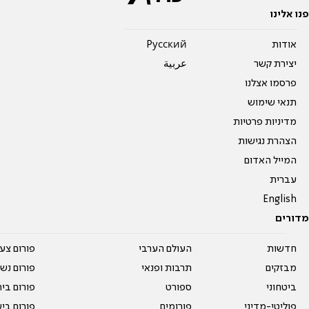
פנו אלינו
אודות
Pусский
יצירת קשר
عربية
פרסמו אצלנו
תנאי שימוש
מדיניות פרטיות
הצהרת נגישות
המייל האדום
עברית
English
מדורים
חדשות
העולם הערבי
פורום צע
מבזקים
תרבות ופנאי
פורום נשו
ביטחוני
ספורט
פורום בי
פוליטי-מדיני
פורומים
פורום בי