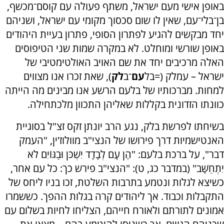
באופן אישי מעם ישראל, משתף פעולה עם קוסם־מכשף,
בן־בלי־עם, שאין לו שום סכסוך מקומי עם ישראל, ושניהם
יחד מבקשים להגיע לפתרון הסופי, פתרון בעיית היהודים
באופן שורשי ומוחלט. לא במקרה שמות שני הטיפוסים
האלה מרכיבים יחד את שם האויב האולטימטיבי של
ישראל – עמלק (=בל
עם
־ב
לק
), שאת זכרו אנו מצווים
למחות. מברכותיו של בלעם הרשע אנו מבינים מה הייתה
כוונתו הזדונית בקללות שאליהן התכוון מלכתחילה.
בשיחתו לפרשת בלק, נגע הרב יונתן זקס זצ"ל בסוגיית
האנטישמיות דרך פירושו של הנצי"ב מוולוז'ין, "העמק
דבר", על ברכת בלעם: "הֶן עָם לְבָדָד יִשְׁכֹּן וּבַגּוֹיִם לֹא
יִתְחַשָּׁב" (במדבר כג, ט): "הנצי"ב פירש כך: כל עם אחר,
כשיצא לגלות ונטמע בתרבות השלטת, זכו בניו ליחס של
התקבלות וכבוד. אך ליהודים קרה בגלות ההפך. כששמרו
אמונים לתורתם ולאורח חייהם, הצליחו לחיות בשלום עם