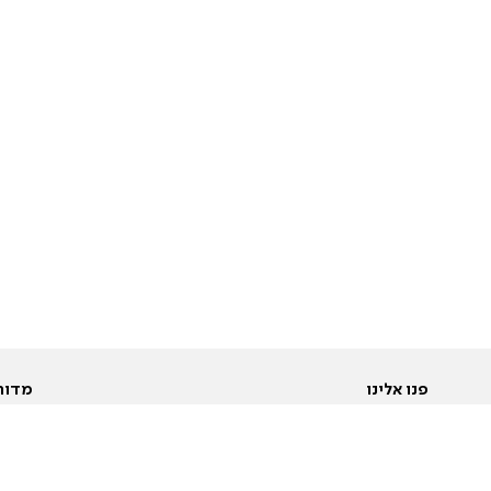
פנו אלינו
מדור
אודות
Pусский
חד
יצירת קשר
عربية
מב