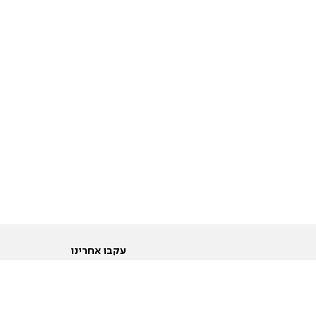
עקבו אחרינו
ות
טוויטר
ם הריון ולידה
פייסבוק