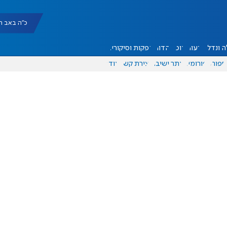
כ"ה באב תשפ"ו |
 ונדל"ן
דעות
אוכל
יהדות
הפקות וסיקורים
ספורט
פורומים
אתר ישיבה
יצירת קשר
עוד