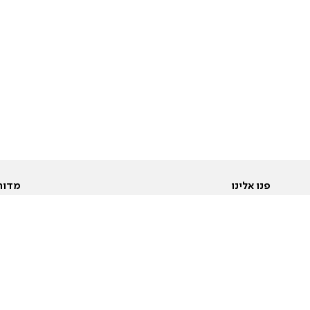
פנו אלינו
מדור
אודות
Pусский
חד
יצירת קשר
عربية
מב
פרסמו אצלנו
בי
תנאי שימוש
פו
מדיניות פרטיות
בא