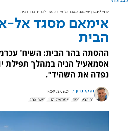
מצב תורני
ערוץ 7
בארץ
אימאם מסגד אל-אקצא ספד להנייה בהר הבית
אימאם מסגד אל-אק
הבית
ההסתה בהר הבית: השיח' עכרמה
אסמאעיל הניה במהלך תפילת יו
נפדה את השהיד".
חזקי ברוך
2.08.24, 14:59
הר הבית
הסתה
איסמעיל הנייה
משה ארבל