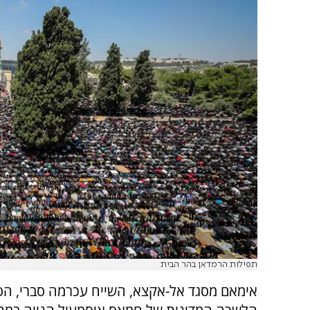
תפילות הרמדאן בהר הבית
אימאם מסגד אל-אקצא, השייח עכרמה סברי, הס