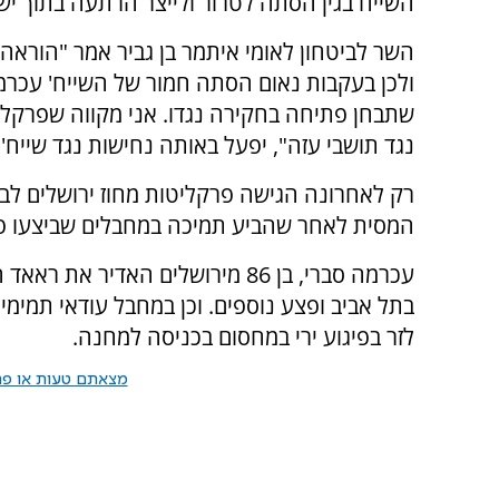
השייח בגין הסתה לטרור ולייצר הרתעה בתוך יש
השר לביטחון לאומי איתמר בן גביר אמר "הורא
ולכן בעקבות נאום הסתה חמור של השייח' עכר
שתבחן פתיחה בחקירה נגדו. אני מקווה שפרקלי
נגד תושבי עזה", יפעל באותה נחישות נגד שייח'
רק לאחרונה הגישה פרקליטות מחוז ירושלים לב
המסית לאחר שהביע תמיכה במחבלים שביצעו פי
עכרמה סברי, בן 86 מירושלים האדי
בתל אביב ופצע נוספים. וכן במחבל עודאי תמימ
לזר בפיגוע ירי במחסום בכניסה למחנה.
מצאתם טעות או פרס