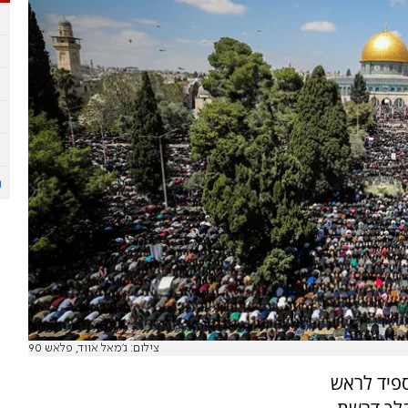
צילום: ג'מאל אווד, פלאש 90
פיד לראש