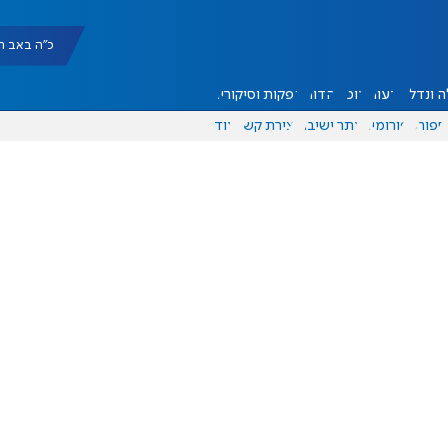
כ"ה באב תשפ"ו |
 ונדל"ן
דעות
אוכל
יהדות
הפקות וסיקורים
ספורט
פורומים
אתר ישיבה
יצירת קשר
עוד