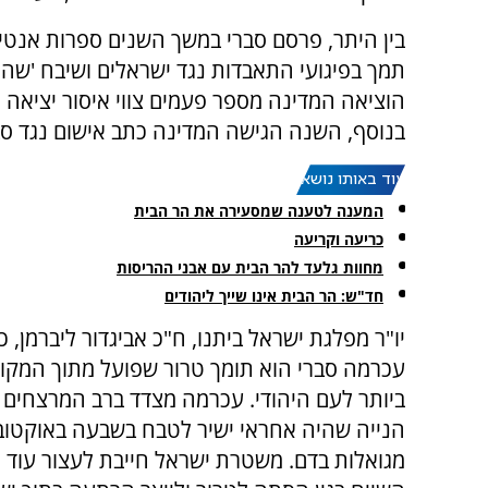
בין היתר, פרסם סברי במשך השנים ספרות אנטי
תמך בפיגועי התאבדות נגד ישראלים ושיבח 'שהידי
הוציאה המדינה מספר פעמים צווי איסור יציאה מ
בנוסף, השנה הגישה המדינה כתב אישום נגד סבר
עוד באותו נושא:
המענה לטענה שמסעירה את הר הבית
כריעה וקריעה
מחוות גלעד להר הבית עם אבני ההריסות
חד"ש: הר הבית אינו שייך ליהודים
יו"ר מפלגת ישראל ביתנו, ח"כ אביגדור ליברמן, 
עכרמה סברי הוא תומך טרור שפועל מתוך המקו
ביותר לעם היהודי. עכרמה מצדד ברב המרצחים 
הנייה שהיה אחראי ישיר לטבח בשבעה באוקטובר 
מגואלות בדם. משטרת ישראל חייבת לעצור עוד 