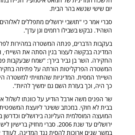
הלשכה המדינית של חמאס איסמעיל הנייה במה
יום שישי שנשא בהר הבית.
סברי אמר כי "תושבי ירושלים מתפללים לאלוהים
השהיד. נבקש בשבילו רחמים וגן עדן".
בעקבות הדברים, פנתה המשטרה במהירות לפר
המדינה בבקשה לעצור בגין הסתה את השייח׳, ו
החקירה. השר בן גביר בירך: "שמח שבעקבות פני
המשטרה הפרקליטות הורתה על פתיחה בחקירה
השייח' המסית. המדיניות שהתוויתי למשטרה היא
כך היה, וכך בעזרת השם גם ימשיך להיות".
שר הפנים משה ארבל הודיע על כוונתו לשלול את
בבית לא חוקי. במכתב ששיגר ליועצת המשפטי
המועצה המוסלמית העליונה בירושלים וכדרשן ב
ירושלים עד שנת 2006. סברי מחז
במשך שנים ארוכות להסית נגד המדינה, לעודד אנ