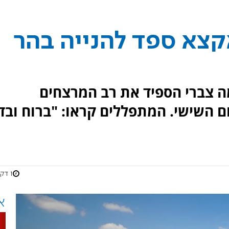
צא ספד להנייה בהר
 צברי הספיד את רב המרצחים
ם השישי. המתפללים קראו: "ברוח ובד
1 דקות
א