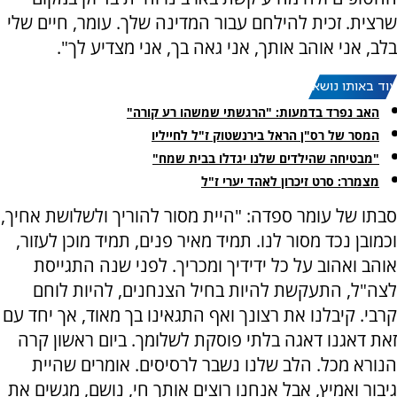
שרצית. זכית להילחם עבור המדינה שלך. עומר, חיים שלי
בלב, אני אוהב אותך, אני גאה בך, אני מצדיע לך".
עוד באותו נושא:
האב נפרד בדמעות: "הרגשתי שמשהו רע קורה"
המסר של רס"ן הראל בירנשטוק ז"ל לחייליו
"מבטיחה שהילדים שלנו יגדלו בבית שמח"
מצמרר: סרט זיכרון לאהד יערי ז"ל
סבתו של עומר ספדה: "היית מסור להוריך ולשלושת אחיך,
וכמובן נכד מסור לנו. תמיד מאיר פנים, תמיד מוכן לעזור,
אוהב ואהוב על כל ידידיך ומכריך. לפני שנה התגייסת
לצה"ל, התעקשת להיות בחיל הצנחנים, להיות לוחם
קרבי. קיבלנו את רצונך ואף התגאינו בך מאוד, אך יחד עם
זאת דאגנו דאגה בלתי פוסקת לשלומך. ביום ראשון קרה
הנורא מכל. הלב שלנו נשבר לרסיסים. אומרים שהיית
גיבור ואמיץ, אבל אנחנו רוצים אותך חי, נושם, מגשים את