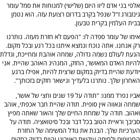
אלפי בני אדם ליוו היום (שלישי) למנוחות את סמל עומר
גינזבורג ז"ל שנפל בקרב בדרום רצועת עזה. הוא נטמן
בבית העלמין בקרית טבעון.
אימו של עומר ספדה לו: "הפעם לא חזרת מעזה. נותרנו
רק אנחנו. אתה נוכח ונמצא איתנו בכל רגע ובכל מקום.
הגעת לעולם נשמה גדולה, שמחה אוהבת ומחייכת, וגדלת
להיות האדם המאושר, החזק, המנהיג האוהב שהיית. אני
יודעת שהיית בדיוק במקום שרצית להיות, אפילו ברגע
האחרון שלך. נותרנו בלעדיך ונישאר חזקים בזכותך".
אביו נפרד ממנו: "תודה על 19 שנים וחצי של אושר,
שמחה וגאווה אין סופית. תודה שהיית חבר אכפתי, אוהב
ואהוב. תודה על שמחת החיים שלך והאור שאתה מפיץ
סביבך וראיית הטוב בכל דבר ובכל סיטואציה. תודה על
הערכיות שלך. הבנת את גודל המשימה של החזרת
החטופים ולחימה עיקשת באויבינו והיית בדיוק במקום