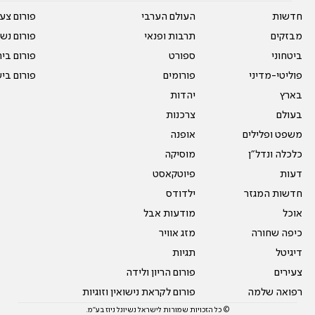
חדשות
העולם הערבי
פורום צע
מבזקים
תרבות ופנאי
פורום נשו
ביטחוני
ספורט
פורום בי
פוליטי-מדיני
פורומים
פורום בי
בארץ
יהדות
בעולם
צרכנות
משפט ופלילים
אופנה
כלכלה ונדל"ן
מוסיקה
דעות
פיוטקאסט
חדשות המגזר
ילדודס
אוכל
מודעות אבל
כיפה שחורה
מזג אוויר
דיגיטל
תגיות
צעירים
פורום הריון ולידה
רפואה שלמה
פורום לקראת נישואין וזוגיות
© כל הזכויות שמורות לישראל נשיונל ניוז בע"מ.