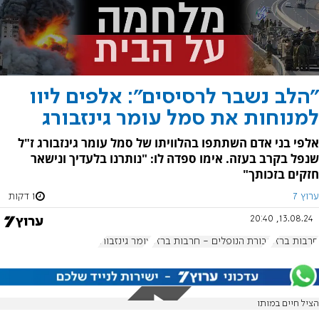
"הלב נשבר לרסיסים": אלפים ליוו
למנוחות את סמל עומר גינזבורג
אלפי בני אדם השתתפו בהלוויתו של סמל עומר גינזבורג ז"ל
שנפל בקרב בעזה. אימו ספדה לו: "נותרנו בלעדיך ונישאר
חזקים בזכותך"
ערוץ 7
1 דקות
13.08.24, 20:40
חרבות ברזל
גבורת הנופלים - חרבות ברזל
עומר גינזבורג
הציל חיים במותו