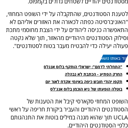
מסטודנטים יהודיים לשטחים גדולים בקמפוס.
לטענת הסטודנטים, שהתקבלה על ידי השופט המחוזי,
"האוניברסיטה כפתה לכאורה את האזורים אליהם לא
התאפשרה כניסה ליהודים על ידי הצבת מחוסמי מתכת
וסילוק הסטודנטים היהודיים מהאזור, תוך שלא נקטה
פעולה יעילה כדי להבטיח מעבר בטוח לסטודנטים".
עוד באותו נושא:
"התחלתי לדמם": ישראלי הותקף בלוס אנגלס
החרק הפתיע - הכתבת לא נבהלה
תקפו יהודי חובש כיפה באיומי אקדח לאור יום
בוטלה הופעתו של גיא הוכמן בלוס אנג'לס
השופט המחוזי סקארסי קיבל את הטענות של
הסטודנטים היהודיים והעביר ביקורת חריפה על ראשי
UCLA
תוך שהוא מגנה במילים בוטות את התנהגותם
כלפי הסטודנטים היהודיים.