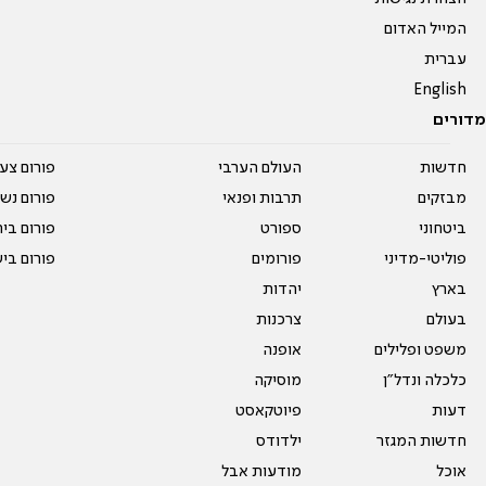
המייל האדום
עברית
English
מדורים
חדשות
העולם הערבי
פורום צע
מבזקים
תרבות ופנאי
פורום נשו
ביטחוני
ספורט
פורום בי
פוליטי-מדיני
פורומים
פורום בי
בארץ
יהדות
בעולם
צרכנות
משפט ופלילים
אופנה
כלכלה ונדל"ן
מוסיקה
דעות
פיוטקאסט
חדשות המגזר
ילדודס
אוכל
מודעות אבל