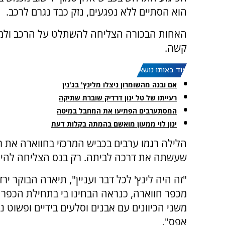
הוא הסתיים ללא נפגעים, נזק כבד נגרם לרכב.
האחות הבכורה הצליחה להשתלט על הרכב ולמנ
קשה.
עוד באותו נושא:
אם ובנה מהשומרון ניצלו מלינץ' בג'נין
רעייתו של טל ינון דרדיק שוברת שתיקה
המסתערבים הפתיעו את המחבל במיטה
ינון לוי ממעון מואשם בהמתה בקלות דעת
הלילה רגמו ערבים בכביש המרכזי בחווארה את ר
שעשתה את דרכה לביתה. רק בנס הצליחה להימל
"זה היה לינץ' לכל דבר ועניין", תיארה הבוקר
מכפר חווארה, כנראה הבחינו בי בתחילת הכפר 
משני הכיוונים עם אבנים וסלעים בידיים ופשוט נ
אפס".