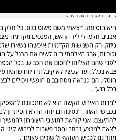
מרים ירד משחזרת את האירוע
היא הוסיפה: "יצאתי משם פשוט בנס. כל חלק ב
אבנים חלפו לי ליד הראש, הפנסים מקדימה נשב
ניזוק, רק השמשות הקדמיות איכשהו נשארו שלמו
זכוכיות, אבל הצלחתי ב"ה לשים את הרגל על הג
לפני שהם הצליחו לחסום את הכביש. בכל הכפר
צבא בכלל, ועד עכשיו לא קיבלתי דיווח שהפורעים
חוסלו. הם כנראה מסתובבים חופשי ויכולים לבצע
בכל רגע".
למרות האירוע הקשה היא לא מתכוונת להפסיק 
בכבישי האזור. "נסיגה ובריחה הן לא הפיתרון ל
להתעצם. אני קוראת לתושבי השומרון להמשיך ול
לצאת למבצע נרחב וחסר פשרות לכיבוש קיני הטר
מהר גם לכביש העוקף ולישובים עצמם".