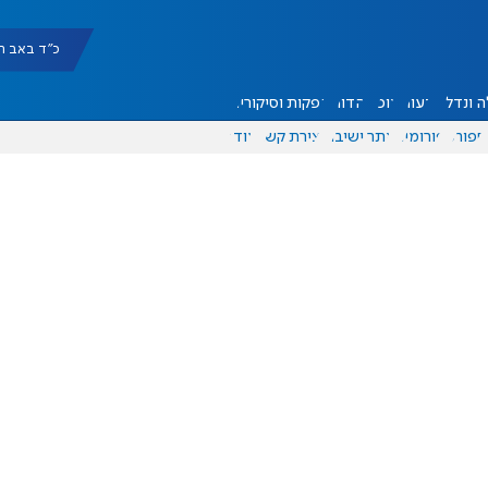
כ"ד באב תשפ"ו |
 ונדל"ן
דעות
אוכל
יהדות
הפקות וסיקורים
ספורט
פורומים
אתר ישיבה
יצירת קשר
עוד