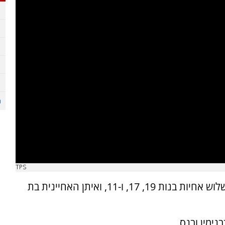
TPS
ערבים ידו אבנים היום (שלישי) לעבר רכב בו היו שלוש אחיות בנות 19, 17, ו-11, ואיתן האחיינית בת
נימין ובנס