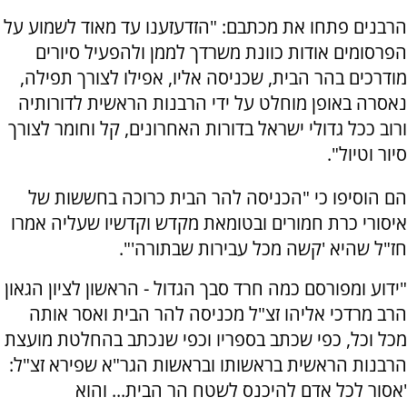
הרבנים פתחו את מכתבם: "הזדעזענו עד מאוד לשמוע על
הפרסומים אודות כוונת משרדך לממן ולהפעיל סיורים
מודרכים בהר הבית, שכניסה אליו, אפילו לצורך תפילה,
נאסרה באופן מוחלט על ידי הרבנות הראשית לדורותיה
ורוב ככל גדולי ישראל בדורות האחרונים, קל וחומר לצורך
סיור וטיול".
הם הוסיפו כי "הכניסה להר הבית כרוכה בחששות של
איסורי כרת חמורים ובטומאת מקדש וקדשיו שעליה אמרו
חז"ל שהיא 'קשה מכל עבירות שבתורה'".
"ידוע ומפורסם כמה חרד סבך הגדול - הראשון לציון הגאון
הרב מרדכי אליהו זצ"ל מכניסה להר הבית ואסר אותה
מכל וכל, כפי שכתב בספריו וכפי שנכתב בהחלטת מועצת
הרבנות הראשית בראשותו ובראשות הגר"א שפירא זצ"ל:
'אסור לכל אדם להיכנס לשטח הר הבית... והוא