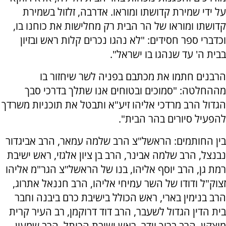
על ידי שמירת קדושתו ומוראו. אדרבה, זלזול בשמירת
קדושתו ומוראו של הר הבית רק מחלישות את כוחנו בו,
וכדברי ספר חסידים: "לא נהגו נכרים קלות ראש ובזיון
בבית ה' עד שנהגו בו ישראל".
הרבנים חתמו את מכתבם בפניה לשר שיחזור בו
מההחלטה: "סמוכים ובטוחים אנו שתלך בדרכי סבך
הגדול הרב מרדכי אליהו זיע"א ותבטל את תוכניות משרדך
להפעיל סיורים בהר הבית".
בין החותמים: הראשל"צ הרב שלמה עמאר, הרב אביגדור
נבנצל, הרב שלמה אבינר, הרב בן ציון אלגזי, ראש ישיבת
רמת גן, הרב יוסף אליהו, בנו של הראשל"צ הגר"מ אליהו
זצוק"ל ודודו של השר עמיחי אליהו, הרב חננאל אתרוג,
הרב בנימין בארי, ראש הכולל בישיבת כרם ביבנה וחבר
בית הדין הגדול לשעבר, הרב דוד דרוקמן, רב העיר קרית
מוצקין, הרב ברוך וידר, ראש ישיבת הכותל, הרב שמעון