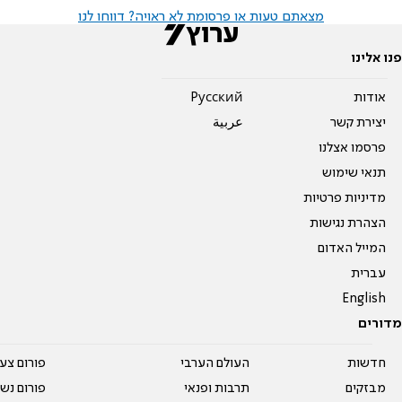
מצאתם טעות או פרסומת לא ראויה? דווחו לנו
פנו אלינו
אודות
Pусский
יצירת קשר
عربية
פרסמו אצלנו
תנאי שימוש
מדיניות פרטיות
הצהרת נגישות
המייל האדום
עברית
English
מדורים
חדשות
העולם הערבי
פורום צע
מבזקים
תרבות ופנאי
פורום נשו