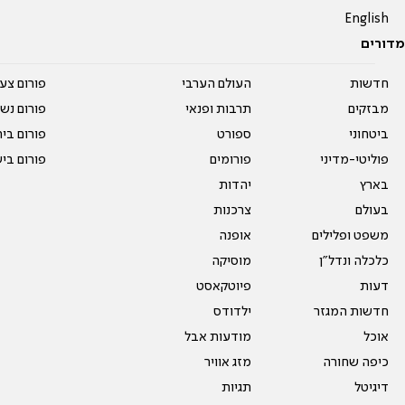
English
מדורים
חדשות
העולם הערבי
פורום צע
מבזקים
תרבות ופנאי
פורום נשו
ביטחוני
ספורט
פורום בי
פוליטי-מדיני
פורומים
פורום בי
בארץ
יהדות
בעולם
צרכנות
משפט ופלילים
אופנה
כלכלה ונדל"ן
מוסיקה
דעות
פיוטקאסט
חדשות המגזר
ילדודס
אוכל
מודעות אבל
כיפה שחורה
מזג אוויר
דיגיטל
תגיות