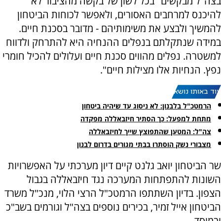
בצה"ל מבקשים "בכל לשון של בקשה מהציבור לא
להיכנס למרחבים האסורים, ולאפשר לכוחות הביטחון
להמשיך ולבצע את משימותיהם - מדובר בסכנת חיים.
במידה שנתקלתם בנפלים ההנחיה היא להתרחק ולדווח
למשטרה. נפלים מהווים סכנת חיים ועלולים להכיל חומרי
נפץ. הנחיות אלו מצילות חיים".
עוד באותו נושא:
הרמטכ"ל בלבנון: לא ניסוג עד שיהיה ביטחון
מתחת למפעל: כך הסתיר חיזבאללה מפקדה
צה"ל: המטען שהתפוצץ שייך לחיזבאללה
מצבורי נשק הוסתרו בבתי מגורים בדרום לבנון
שר הביטחון יואב גלנט קיים דיון מערכתי על האפשרויות
השונות להתפתחות המערכה נגד חיזבאללה בגבול
הצפון. בדיון השתתפו הרמטכ"ל הרצי הלוי, מנכ"ל משרד
הביטחון אייל זמיר, בכירים נוספים בצה"ל וגורמים בשב"כ
ובמוסד.