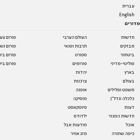
עברית
English
מדורים
חדשות
העולם הערבי
פורום צע
מבזקים
תרבות ופנאי
פורום נשו
ביטחוני
ספורט
פורום בי
פוליטי-מדיני
פורומים
פורום בי
בארץ
יהדות
בעולם
צרכנות
משפט ופלילים
אופנה
כלכלה ונדל"ן
מוסיקה
דעות
פיוטקאסט
חדשות המגזר
ילדודס
אוכל
מודעות אבל
כיפה שחורה
מזג אוויר