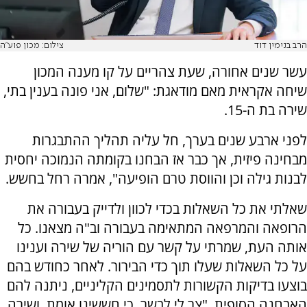
הרב בנימין דוד
צילום: מכון פוע"ה
עשר שנים אחורה, שעת צהריים על קו מענה המכון
שיחה אקראית מאם מודאגת: "שלום, אני פונה בענין בתי,
שירה בת ה-15.
לפני ארבע שנים בערך, חל עליה תהליך ההתבגרות
מבחינה פיזית, אך כבר אז הבחנו בקומתה הנמוכה יחסית
לבנות גילה וכן והווסת טרם הופיעה", אמרה רחל בחשש.
שאלתי את כל השאלות בכדי לכוון ולדייק בעבורה את
הרופאה והמרפאה המתאימה בעבורה וב"ה מצאנו. כל
אותה העת, שמרתי על קשר עם הוריה של שירה וענינו
על כל השאלות שעלו תוך כדי הבירור. לאחר כחודש בהם
בוצעו בדיקות הקשורות לתסמינים הקליניים, ניתנה להם
האבחנה הסופית. "צר לי לבשר, כי חששינו אומת, ושירה