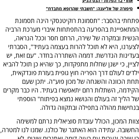
אחרי 12 הפלות - הנס הגיע
סיפורה של אליענה: "חשבתי שהרופא מתבדח"
פתחתי בהסבר: "תסמונת רוקיטנסקי הינה תסמונת
המתאפיינת בהפרעה בהתפתחות איברי מערכת הרביה
הנשית ובמקרה של שירה, הרחם חסר וככל הנראה,
לצערנו, היא לא תוכל להרות בעצמה בעתיד", הסברתי
בעדינות הנדרשת. דממה השתררה בחדר. "עם זאת, יש
לציין, כי ישנן שחלות מתפקדות, כך שהיא כן תוכל להביא
ילדים לעולם דרך הפריה חוץ גופית בעזרת פונדקאית,
תחת הכוונה והשגחה של מכון פוע"ה. יתכן שעם
הקידמה, השתלות רחם יתאפשרו בעתיד. היו כבר מקרים
של הליך זה בעולם והנושא נמצא בפיתוח" הוספתי
בנחישות מהולה בתפילה ובתקווה גדולה.
צוות המכון, הכולל עובדת סוציאלית נרתם למשימה
החשובה. עתידה הוא האתגר של כולנו. שמנו לנו למטרה,
כי שירה ונערות עם בעיה דומה ואתגרים שונים, לא