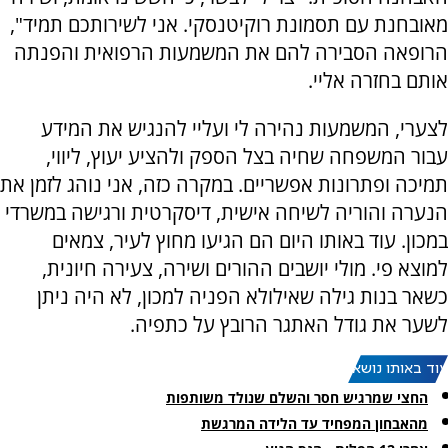
מאובחנת עם תסמונת רוקיטנסקי. אני לשירותכם תמיד",
הרופאה הסבירה להם את המשמעות הרפואית והפנתה
אותם בחזרה אליי.
לצערי, המשמעות נהירה לי ועליי להנגיש את המידע
עבור המשפחה שחיה בצל הספק ולהציע יעוץ, ליווי,
תמיכה ופתרונות אפשריים. במקרה כזה, אני נוהג לזמן את
הנערה והוריה לשיחה אישית, דיסקרטית ורגישה במשרדי
במכון. עוד באותו היום הם הגיעו מחוץ לעיר, צמאים
למוצא פי. מולי יושבים ההורים ושירה, צעירה חיונית,
כשאר בנות גילה שאילולא הפניה למכון, לא היה ניתן
לשער את גודל האתגר הרובץ על כתפיה.
עוד באותו נושא:
החצי שמרגיש חסר והשלם שנולד משותפות
מהאבחון המפחיד עד הלידה המרגשת