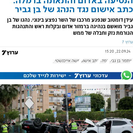
הנסיעה באדום והתאונה ברמלה:
כתב אישום נגד הנהג של בן גביר
עידן דומטוב שנפגע מרכבו של השר נפצע בינוני. נהגו של בן
גביר מואשם בנהיגה ברמזור אדום ובקלות ראש והתנהגות
הגורמת נזק וחבלה של ממש
ערוץ 7
22.09.24, 15:20
איתמר בן גביר
רמלה
כתב אישום
משה אייכנשטיין