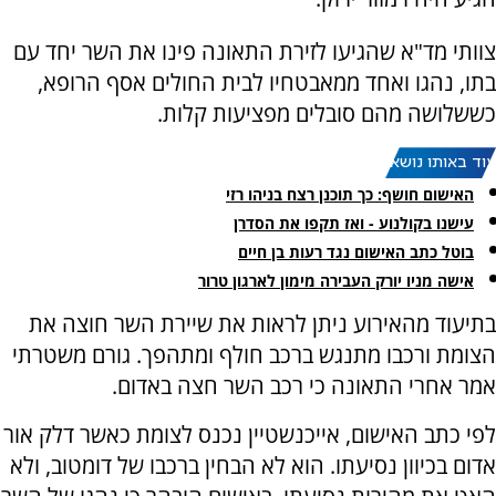
צוותי מד"א שהגיעו לזירת התאונה פינו את השר יחד עם
בתו, נהגו ואחד ממאבטחיו לבית החולים אסף הרופא,
כששלושה מהם סובלים מפציעות קלות.
עוד באותו נושא:
האישום חושף: כך תוכנן רצח בניהו רזי
עישנו בקולנוע - ואז תקפו את הסדרן
בוטל כתב האישום נגד רעות בן חיים
אישה מניו יורק העבירה מימון לארגון טרור
בתיעוד מהאירוע ניתן לראות את שיירת השר חוצה את
הצומת ורכבו מתנגש ברכב חולף ומתהפך. גורם משטרתי
אמר אחרי התאונה כי רכב השר חצה באדום.
לפי כתב האישום, אייכנשטיין נכנס לצומת כאשר דלק אור
אדום בכיוון נסיעתו. הוא לא הבחין ברכבו של דומטוב, ולא