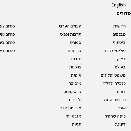
English
מדורים
חדשות
העולם הערבי
פורום צע
מבזקים
תרבות ופנאי
פורום נשו
ביטחוני
ספורט
פורום בי
פוליטי-מדיני
פורומים
פורום בי
בארץ
יהדות
בעולם
צרכנות
משפט ופלילים
אופנה
כלכלה ונדל"ן
מוסיקה
דעות
פיוטקאסט
חדשות המגזר
ילדודס
אוכל
מודעות אבל
כיפה שחורה
מזג אוויר
דיגיטל
תגיות