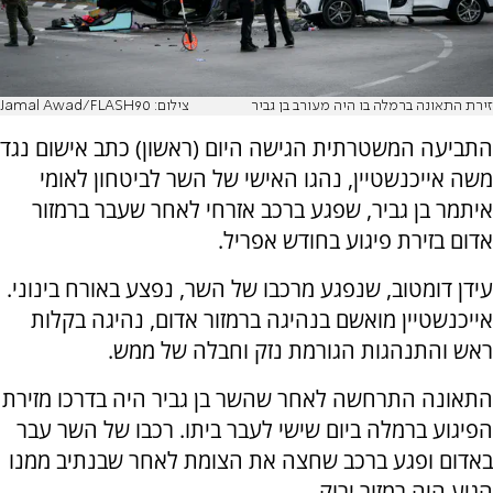
זירת התאונה ברמלה בו היה מעורב בן גביר
צילום: Jamal Awad/FLASH90
התביעה המשטרתית הגישה היום (ראשון) כתב אישום נגד
משה אייכנשטיין, נהגו האישי של השר לביטחון לאומי
איתמר בן גביר, שפגע ברכב אזרחי לאחר שעבר ברמזור
אדום בזירת פיגוע בחודש אפריל.
עידן דומטוב, שנפגע מרכבו של השר, נפצע באורח בינוני.
אייכנשטיין מואשם בנהיגה ברמזור אדום, נהיגה בקלות
ראש והתנהגות הגורמת נזק וחבלה של ממש.
התאונה התרחשה לאחר שהשר בן גביר היה בדרכו מזירת
הפיגוע ברמלה ביום שישי לעבר ביתו. רכבו של השר עבר
באדום ופגע ברכב שחצה את הצומת לאחר שבנתיב ממנו
הגיע היה רמזור ירוק.