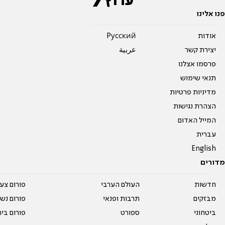
פנו אלינו
אודות
Pусский
יצירת קשר
عربية
פרסמו אצלנו
תנאי שימוש
מדיניות פרטיות
הצהרת נגישות
המייל האדום
עברית
English
מדורים
חדשות
העולם הערבי
פורום צע
מבזקים
תרבות ופנאי
פורום נשו
ביטחוני
ספורט
פורום בי