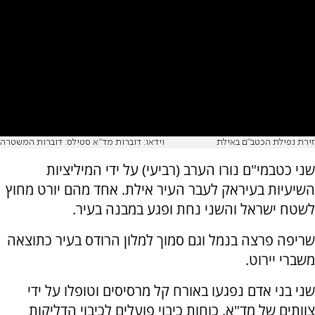
זירת נפילת הכטב"ם באילת
וידאו: דוברות מד"א סטילס: דוברות המשטרה
שני כטבמי"ם נורו הערב (רביעי) על ידי המיליציות
השיעיות בעיראק לעבר העיר אילת. אחד מהם יורט מחוץ
לשטח ישראל והשני נחת ופגע במבנה בעיר.
שריפה פרצה בנמל וגם סמוך למלון הרודס בעיר כתוצאה
משברי יירוט.
שני בני אדם נפגעו באורח קל מרסיסים וטופלו על ידי
צוותים של מד"א. כוחות כיבוי פועלים לכיבוי הדליקות