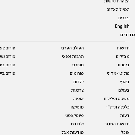
הצהרת נגישות
המייל האדום
עברית
English
מדורים
חדשות
העולם הערבי
פורום צע
מבזקים
תרבות ופנאי
פורום נשו
ביטחוני
ספורט
פורום בי
פוליטי-מדיני
פורומים
פורום בי
בארץ
יהדות
בעולם
צרכנות
משפט ופלילים
אופנה
כלכלה ונדל"ן
מוסיקה
דעות
פיוטקאסט
חדשות המגזר
ילדודס
אוכל
מודעות אבל