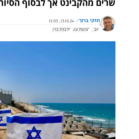
שרים מהקבינט אך לבסוף הסיור
חזקי ברוך
13.10.24, 12:03
שב"כ
רצועת עזה
חרבות ברזל