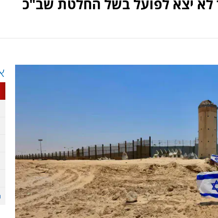
 לא יצא לפועל בשל החלטת שב"כ
א