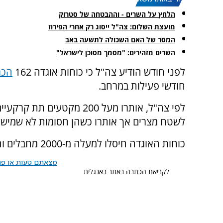
הלחץ על השרים - וההבטחה של סטרוק
מועצת השלום: צה"ל ייסוג רק אחרי הפירוז
המסר של האם השכולה לתשעה באב
השרים מזהירים: "מסמך מסוכן לישראל"
לפני חודש הודיע צה"ל כי כוחות אוגדה 162
הכר
חודשי פעילות במרחב.
לפי צה"ל, אותרו מעל 200 מ
לשטח מצרים אך אותרו כשהן חסומות לא שמישו
כוחות האוגדה חיסלו למעלה מ-2000 מחבלים והשמידו כ-13 קילומטרים של תוואי תת-קרקעי.
מצאתם טעות או פרס
לקריאת הכתבה באתר באנגלית