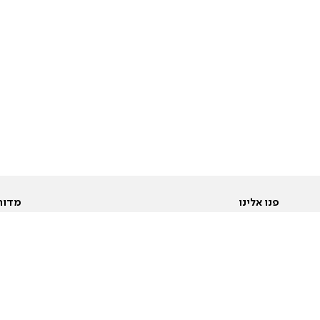
פנו אלינו
מדור
אודות
Pусский
חד
יצירת קשר
عربية
מב
פרסמו אצלנו
בי
תנאי שימוש
פו
מדיניות פרטיות
בא