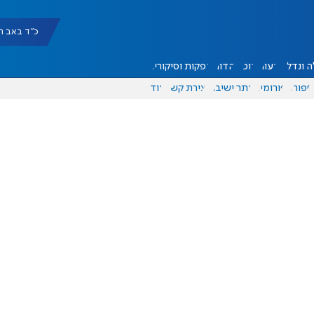
כ"ד באב תשפ"ו |
 ונדל"ן
דעות
אוכל
יהדות
הפקות וסיקורים
ספורט
פורומים
אתר ישיבה
יצירת קשר
עוד