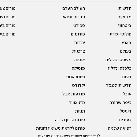
חדשות
העולם הערבי
פורום צע
מבזקים
תרבות ופנאי
פורום נשו
ביטחוני
ספורט
פורום בי
פוליטי-מדיני
פורומים
פורום בי
בארץ
יהדות
בעולם
צרכנות
משפט ופלילים
אופנה
כלכלה ונדל"ן
מוסיקה
דעות
פיוטקאסט
חדשות המגזר
ילדודס
אוכל
מודעות אבל
כיפה שחורה
מזג אוויר
דיגיטל
תגיות
צעירים
פורום הריון ולידה
רפואה שלמה
פורום לקראת נישואין וזוגיות
© כל הזכויות שמורות לישראל נשיונל ניוז בע"מ.