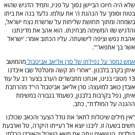
שלא היה חיוכו הביישן נסוך על פניו, ותמיד הדגיש שהוא
בטוח וסומך על הנהגת ה' את עולמו. גלעד בנה את ביתו
בשמחה ומתוך תחושת שליחות על שרשרת נצח ישראל,
והדגיש שזו המשימה מבחינתו. הוא אהב את מדינתנו
אהבת נפש וציפה לישועתה. עליו הכתוב אומר: 'ישראל
אשר בך אתפאר'".
אמש נמסר על נפילתו של סרן אליאב אביטבול
מהמושב
איתן בקרב בלבנון. "אחרי חג קשה ומטלטל שבו איבדנו
13 מטובי בנינו, אנחנו מתבשרים הערב בצער רב על עוד
אובדן כואב למועצה: סרן אליאב אביטבול הי"ד מהרחבת
איתן, נפל בקרבות בלבנון, כשעמד בגבורה במשימת
ההגנה על המולדת", כתב.
"אין מילים שיכולות לתאר את גודל הצער והכאב שכולנו
חשים בשעה זו. ליבנו יוצא אל רעייתו היקרה, טל וארבעת
הילדים, הנושאים עתה את משא השכול והאובדן הבלתי