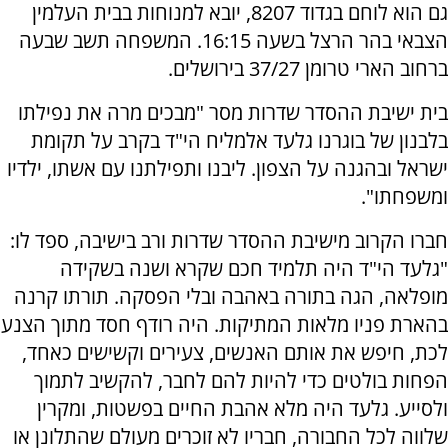
גם הוא לוחם בגדוד 8207, יובא למנוחות בבית העלמין
הצבאי בהר הרצל בשעה 16:15. המשפחה תשב שבעה
ברחוב הארי טרומן 37/27 בירושלים.
בית ישיבת ההסדר שדרות מסר "מבכים מרה את נפילתו
בלבנון של בוגרנו גלעד אלמליח הי"ד בקרב על תקומת
ישראל ובהגנה על הצפון. ליבנו ותפילתנו עם אשתו, ילדיו
ומשפחתו".
חברו הקרוב מישיבת ההסדר שדרות ורב בישיבה, ספד לו:
"גלעד הי"ד היה תלמיד חכם שקרא ושנה בשקידה
מופלאה, הגה בתורה באהבה ובלי הפסקה. תורתו קרנה
בהארת פניו מלאות המתיקות. היה רודף חסד מתוך הצנע
לכת, חיפש את אותם האנשים, צעירים וקשישים כאחד,
הפחות בולטים כדי להיות להם לחבר, להקשיב לתמוך
ולסייע. גלעד היה מלא אהבת החיים בפשטות, ומקרין
שלווה לכל החבורה, חבריו לא זוכרים מעולם שהתלונן או