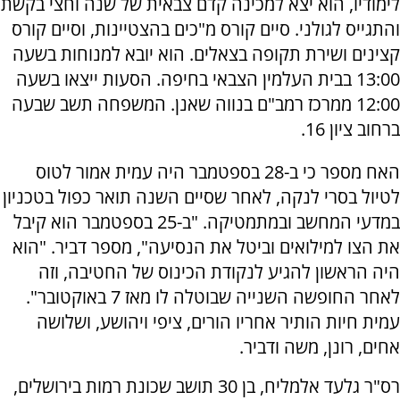
לימודיו, הוא יצא למכינה קדם צבאית של שנה וחצי בקשת
והתגייס לגולני. סיים קורס מ"כים בהצטיינות, וסיים קורס
קצינים ושירת תקופה בצאלים. הוא יובא למנוחות בשעה
13:00 בבית העלמין הצבאי בחיפה. הסעות ייצאו בשעה
12:00 ממרכז רמב"ם בנווה שאנן. המשפחה תשב שבעה
ברחוב ציון 16.
האח מספר כי ב-28 בספטמבר היה עמית אמור לטוס
לטיול בסרי לנקה, לאחר שסיים השנה תואר כפול בטכניון
במדעי המחשב ובמתמטיקה. "ב-25 בספטמבר הוא קיבל
את הצו למילואים וביטל את הנסיעה", מספר דביר. "הוא
היה הראשון להגיע לנקודת הכינוס של החטיבה, וזה
לאחר החופשה השנייה שבוטלה לו מאז 7 באוקטובר".
עמית חיות הותיר אחריו הורים, ציפי ויהושע, ושלושה
אחים, רונן, משה ודביר.
רס"ר גלעד אלמליח, בן 30 תושב שכונת רמות בירושלים,