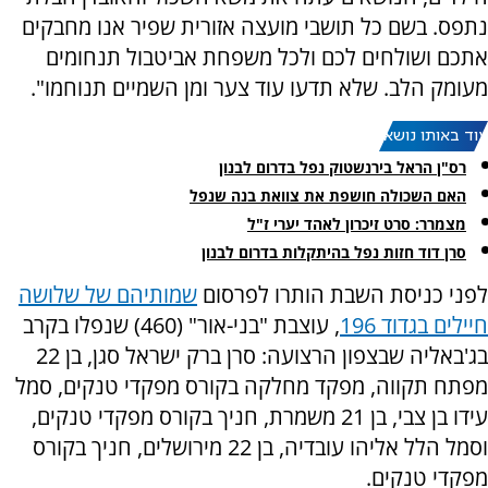
נתפס. בשם כל תושבי מועצה אזורית שפיר אנו מחבקים
אתכם ושולחים לכם ולכל משפחת אביטבול תנחומים
מעומק הלב. שלא תדעו עוד צער ומן השמיים תנוחמו".
עוד באותו נושא:
רס"ן הראל בירנשטוק נפל בדרום לבנון
האם השכולה חושפת את צוואת בנה שנפל
מצמרר: סרט זיכרון לאהד יערי ז"ל
סרן דוד חזות נפל בהיתקלות בדרום לבנון
לפני כניסת השבת הותרו לפרסום
שמותיהם של שלושה
חיילים בגדוד 196
, עוצבת "בני-אור" (460) שנפלו בקרב
בג'באליה שבצפון הרצועה: סרן ברק ישראל סגן, בן 22
מפתח תקווה, מפקד מחלקה בקורס מפקדי טנקים, סמל
עידו בן צבי, בן 21 משמרת, חניך בקורס מפקדי טנקים,
וסמל הלל אליהו עובדיה, בן 22 מירושלים, חניך בקורס
מפקדי טנקים.