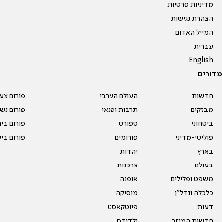
מדיניות פרטיות
הצהרת נגישות
המייל האדום
עברית
English
מדורים
חדשות
העולם הערבי
פורום צע
מבזקים
תרבות ופנאי
פורום נשו
ביטחוני
ספורט
פורום בי
פוליטי-מדיני
פורומים
פורום בי
בארץ
יהדות
בעולם
צרכנות
משפט ופלילים
אופנה
כלכלה ונדל"ן
מוסיקה
דעות
פיוטקאסט
חדשות המגזר
ילדודס