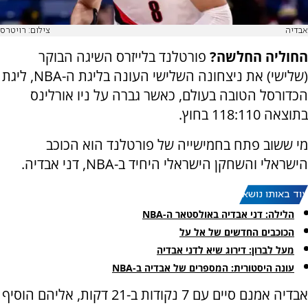
אבדיה
צילום: רויטרס
החוליה החלשה?
פורטלנד בלייזרס השיגה הבוקר
(שלישי) את ניצחונה השלישי העונה בליגת ה-NBA, ליגת
הכדורסל הטובה בעולם, כאשר גברה על ניו אורלינס
בתוצאה 118:110 בחוץ.
מי ששוב פתח בחמישייה של פורטלנד הוא הכוכב
הישראלי והשחקן הישראלי היחיד ב-NBA, דני אבדיה.
עוד באותו נושא:
הלילה: דני אבדיה באולסטאר ה-NBA
הכוכבים החדשים של אל על
מעל לברון: דירוג שיא לדני אבדיה
עונה היסטורית: המספרים של אבדיה ב-NBA
אבדיה אמנם סיים עם 7 נקודות ב-21 דקות, אליהם הוסיף