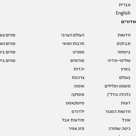
עברית
English
מדורים
חדשות
העולם הערבי
פורום צע
מבזקים
תרבות ופנאי
פורום נשו
ביטחוני
ספורט
פורום בי
פוליטי-מדיני
פורומים
פורום בי
בארץ
יהדות
בעולם
צרכנות
משפט ופלילים
אופנה
כלכלה ונדל"ן
מוסיקה
דעות
פיוטקאסט
חדשות המגזר
ילדודס
אוכל
מודעות אבל
כיפה שחורה
מזג אוויר