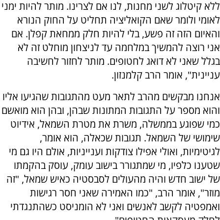
ללא קיטלוג לשני מחנות, לנו אם לצרינו. מותר להיות ימני
לאומי ולומר שאם הקואליציה תחליט על החוק הנורא
והאיום הזה זה פשע, בלי להיות חלק ממחאת קפלן. אם
אני רוצה להמשיך במלחמה עד לניצחון מוחלט זה לא
בגלל שאני לא דואג לחטופים. מותר לחזור לחשיבה
עניינית", אומר הרב קלמנזון.
אנחנו מבקשים מהרב לתאר מעט מהתגובות שהגיעו אליו
והוא מספר על התגובות המתונות שבהן, ובהן הוא מואשם
כמי שפוגע בממשלה, משרת את מטרת השמאל, אידיוט
שימושי של השמאל. תגובות שכאלה, הוא אומר,
לגיטימיות, ואולי אפילו צודקות וענייניות, אולם היו גם מי
שטענו כלפיו, מי שמתגורר בישוב עומק, עוסק בהקמתו
של ישוב חדש והיה מהעולים לסבסטיה כאיש שמאל, "זה
מוזר", אומר הרב, "כמו האמירה שאני חסר רגישות
ואמפטיה לקשב לאנשים ואני לא הומניסט כשהתנגדתי