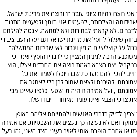
לחלק מעסקאות החטופים".
"אני רוצה להיות ציוני עובד ה' ורוצה את מדינת ישראל,
שרידותה והצלחתה, לפעמים אני תומך ולפעמים מתנגד
לדברים. לא קראתי לבחירות ולא למחאה. אנסה להילחם
בחוק שעלול לחסל את מדינת ישראל וגם יעלה זעם ציבורי
גדול על קואליציית הימין ויגרום לאי שרידות הממשלה",
משוכנע הרב קלמנזון המציין כי לדבריו הוסיף ואמר כי
במקביל "אם הצבא באמת רוצה את החרדים אצלו, הוא
חייב להכין להם מערכת שבה יוכלו לשמור את כל
אמונתם, להיכנס ולצאת שחור לבן בלי לאתגר את
אמונתם", ועל אמירה זו היה מי שטען כלפיו שאינו מבין
את צרכי הצבא ואינו עומד מאחורי דיבורו שלו.
"צריך לדייק בדברי האנשים ולהתייחס אליהם באופן
ממוקד ואם לא נעשה כך נעצים את השבטיות. אם אמירה
כזו או אחרת הופכת אותי לאויב בעיני הצד השני, זהו רעל