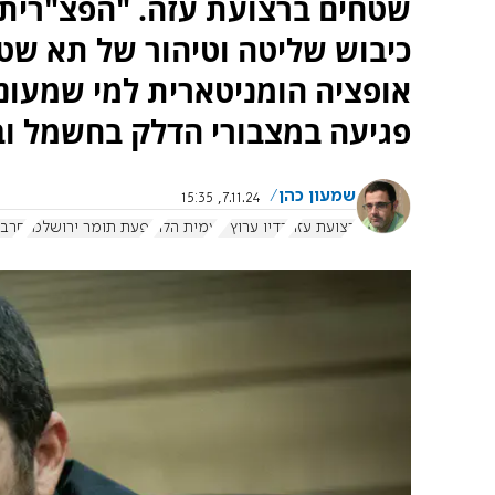
שטחים ברצועת עזה. "הפצ"רית 
כיבוש שליטה וטיהור של תא שט
אופציה הומניטארית למי שמעוני
פגיעה במצבורי הדלק בחשמל וב
שמעון כהן
7.11.24, 15:35
רצועת עזה
רדיו ערוץ 7
עמית הלוי
יפעת תומר ירושלמי
חרבו