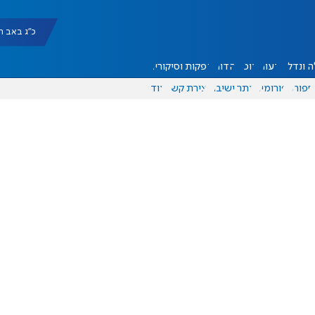
כ"ג באב תשפ"ו |
 ונדל"ן
דעות
אוכל
יהדות
הפקות וסיקורים
ספורט
פורומים
אתר ישיבה
יצירת קשר
עוד