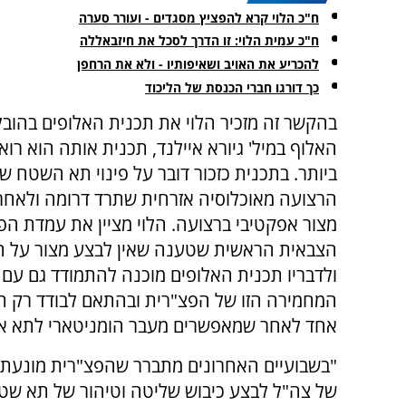
ח"כ הלוי קרא להפציץ מסגדים - ועורר סערה
ח"כ עמית הלוי: זו הדרך לסכל את חיזבאללה
להכריע את האויב ושאיפותיו - ולא את הרחפן
כך דורגו חברי הכנסת של הליכוד
בהקשר זה מזכיר הלוי את תכנית האלופים בהובל
האלוף במיל' גיורא איילנד, תכנית אותה הוא רו
ביותר. בתכנית כזכור דובר על פינוי תא השטח של
הרצועה מאוכלוסיה אזרחית שתרד דרומה ולאחר 
מצור אפקטיבי ברצועה. הלוי מציין את עמדת ה
הצבאית הראשית שטענה שאין לבצע מצור על ה
ולדבריו תכנית האלופים מוכנה להתמודד גם עם
המחמירה הזו של הפצ"רית ובהתאם לבודד רק 
אחד לאחר שמאפשרים מעבר הומניטארי לתא א
"בשבועיים האחרונים מתברר שהפצ"רית מונעת 
של צה"ל לבצע כיבוש שליטה וטיהור של תא שט