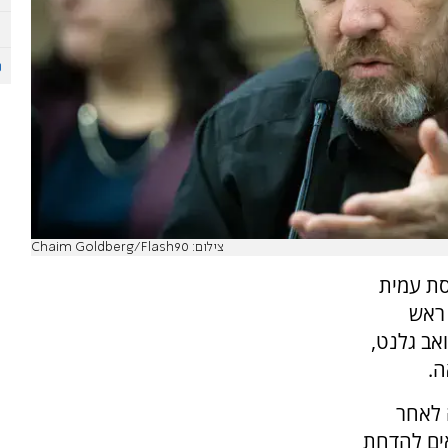
צילום: Chaim Goldberg/Flash90
סת עמית
וץ 7 להחלטת ראש
אב גלנט,
ה.
 לאחר
ים להדחת