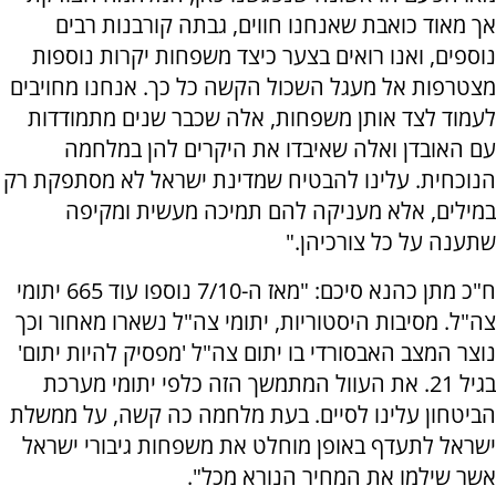
אך מאוד כואבת שאנחנו חווים, גבתה קורבנות רבים
נוספים, ואנו רואים בצער כיצד משפחות יקרות נוספות
מצטרפות אל מעגל השכול הקשה כל כך. אנחנו מחויבים
לעמוד לצד אותן משפחות, אלה שכבר שנים מתמודדות
עם האובדן ואלה שאיבדו את היקרים להן במלחמה
הנוכחית. עלינו להבטיח שמדינת ישראל לא מסתפקת רק
במילים, אלא מעניקה להם תמיכה מעשית ומקיפה
שתענה על כל צורכיהן."
ח"כ מתן כהנא סיכם: "מאז ה-7/10 נוספו עוד 665 יתומי
צה"ל. מסיבות היסטוריות, יתומי צה"ל נשארו מאחור וכך
נוצר המצב האבסורדי בו יתום צה"ל 'מפסיק להיות יתום'
בגיל 21. את העוול המתמשך הזה כלפי יתומי מערכת
הביטחון עלינו לסיים. בעת מלחמה כה קשה, על ממשלת
ישראל לתעדף באופן מוחלט את משפחות גיבורי ישראל
אשר שילמו את המחיר הנורא מכל".