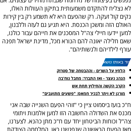
נפגשים בעיצומה של מלחמה שגבתה מחירים עצומים. אם
לא נצליח להתקדם משמעותית בתיקון העוולות האלו,
נקים קול זעקה. רק שהפעם היא לא תשמע רק בין קירות
האולם הזה ומשכן הכנסת. היא תגיע גם לעזה וללבנון,
למען יידעו חיילי צה"ל המסכנים את חייהם עבור כולנו,
שאם חלילה יאונה להם הנורא מכל, מדינת ישראל תפנה
עורף לילדיהם ולנשותיהם".
עוד באותו נושא:
הלחץ על השרים - וההבטחה של סטרוק
הנהג נעצר - ואז התברר: מחבל נוח'בה
הקרב הקשה והחילוץ תחת אש
מורגן לא ויתר לבכיר חמאס: "פשעים מתועבים"
ח"כ בועז ביסמוט ציין כי "זוהי הפעם השנייה שבה אני
מכנס את השדולה החשובה הזו למען אלמנות ויתומי
צה"ל וכוחות הביטחון יחד עם ח"כ מתן כהנא. לצערנו,
מאז הפעם הראשונה שנפגשנו כאן, המלחמה הצודקת