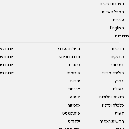
הצהרת נגישות
המייל האדום
עברית
English
מדורים
חדשות
העולם הערבי
פורום צע
מבזקים
תרבות ופנאי
פורום נשו
ביטחוני
ספורט
פורום בי
פוליטי-מדיני
פורומים
פורום בי
בארץ
יהדות
בעולם
צרכנות
משפט ופלילים
אופנה
כלכלה ונדל"ן
מוסיקה
דעות
פיוטקאסט
חדשות המגזר
ילדודס