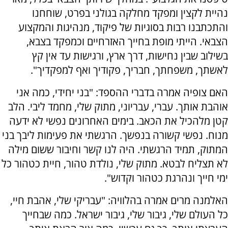
נהיית לקצין ומפקד מחלקה בגולני בפרט, שוחחנו
והתכתבנו רבות בסוגיות של פיקוד, מנהיגות והמקצוע
הצבאי. הייתי מופת בחייך האזרחיים וכמפקד בצבא,
בשילוב שבין נחישות, דרך ארץ, ורגישות עד אין קץ
לאשתך, משפחתך, חבריך, פקודיך ואף למפקדיך".
האם צופיה אמרה בדברי ההספד: "בני יחידי, כמה אני
אוהבת אותך. עברי, עבריוני, מתוק שלי, מחמד ליבי. הלב
קטן מלהכיל את הכאב. בימים האחרונים נפשי לא ידעה
מנוח. נפשי קשורה בנפשך. הרגשתי את פעימות ליבך בני
המתוק, תמיד הרגשתי. היה לנו קשר וחיבור ששום מילה
לא תצליח לבטא. מתוק שלי, נולדת טהור, חיית כטהור כל
ימי חייך ונהרגת כטהור וקדוש".
האלמנה מרים אמרה בהלוויה: "עבריקי שלי, אהבת חיי,
כל העולם שלי, גיבור שלי, גיבור ישראל. כמה שבחייך