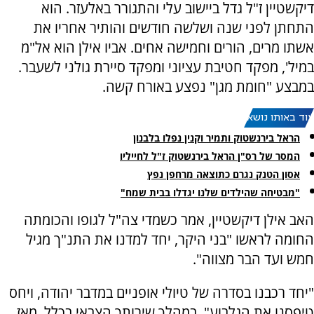
דיקשטיין ז"ל גדל ביישוב עלי והתגורר באלעזר. הוא
התחתן לפני שנה ושלשה חודשים והותיר אחריו את
אשתו מרים, הורים וחמישה אחים. אביו אילן הוא אל"מ
במיל', מפקד חטיבת עציוני ומפקד סיירת גולני לשעבר.
במבצע "חומת מגן" נפצע באורח קשה.
עוד באותו נושא:
הראל בירנשטוק ותמיר וקנין נפלו בלבנון
המסר של רס"ן הראל בירנשטוק ז"ל לחייליו
אסון הטנק נגרם כתוצאה מרחפן נפץ
"מבטיחה שהילדים שלנו יגדלו בבית שמח"
האב אילן דיקשטיין, אמר כשמדי צה"ל לגופו והכומתה
החומה לראשו "בני היקר, יחד למדנו את התנ"ך מגיל
חמש ועד הבר מצווה".
"יחד רכבנו בסדרה של טיולי אופניים במדבר יהודה, ויחס
טיפסנו את הגלבוע". במהלך שירותך הצבאי בכלל, מאז