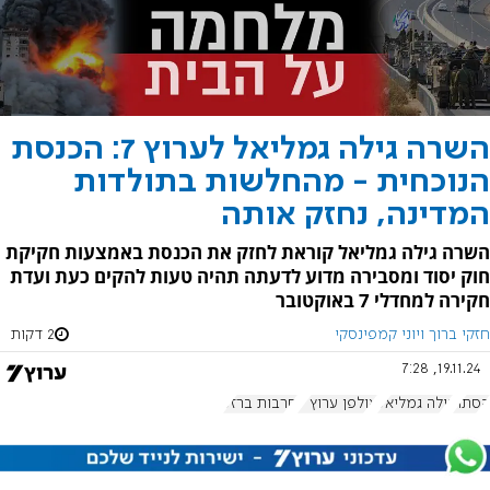
השרה גילה גמליאל לערוץ 7: הכנסת
הנוכחית - מהחלשות בתולדות
המדינה, נחזק אותה
השרה גילה גמליאל קוראת לחזק את הכנסת באמצעות חקיקת
חוק יסוד ומסבירה מדוע לדעתה תהיה טעות להקים כעת ועדת
חקירה למחדלי 7 באוקטובר
חזקי ברוך ויוני קמפינסקי
2 דקות
19.11.24, 7:28
הסתה
גילה גמליאל
אולפן ערוץ 7
חרבות ברזל