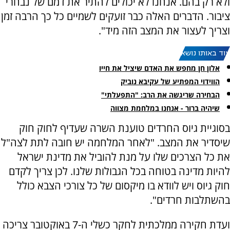
ולא רק בהם. אנחנו לא יכולים להתיר את דמם של נבחרי
ציבור. הדברים האלה כבר זועקים לשמיים כל כך הרבה זמן
וצריך לעצור את המצב הזה מיד".
עוד באותו נושא:
אלון חן מחפש את האדם שיציל את חייו
הווידוי המפתיע של עקיבא נוביק
הבחירה שריגשה את הרב: "התפעלתי"
שיהיה ברור - אנחנו במלחמת מצווה
בסוגיית גיוס החרדים טוענת השרה שעדיף לחוק חוק
שיסדיר את המצב. "לאחר המלחמה יש חובה לתת לצה"ל
את כל הצרכים שלו על מנת להוביל את מדינת ישראל
להיות מדינה בטוחה בכל הגבולות שלנו. לכן צריך לקדם
חוק גיוס ויש לוודא בו מיקסום של כל צורכי הצבא כולל
בהשתלבות חרדים".
ועדת חקירה ממלכתית לחקר כשלי ה-7 באוקטובר צריכה