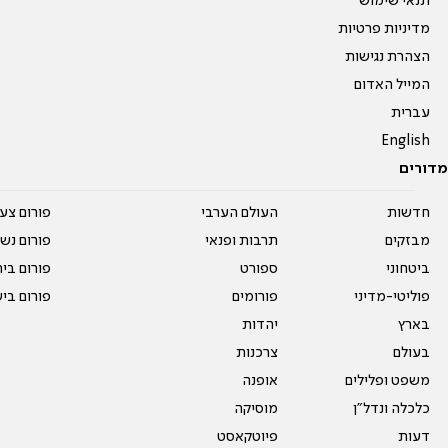
תנאי שימוש
מדיניות פרטיות
הצהרת נגישות
המייל האדום
עברית
English
מדורים
חדשות
העולם הערבי
פורום צע
מבזקים
תרבות ופנאי
פורום נשו
ביטחוני
ספורט
פורום בי
פוליטי-מדיני
פורומים
פורום בי
בארץ
יהדות
בעולם
צרכנות
משפט ופלילים
אופנה
כלכלה ונדל"ן
מוסיקה
דעות
פיוטקאסט