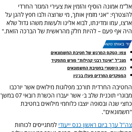
אל"מ אמונה הוסיף והזמין את צעירי המגזר החרדי
להצטרף: "אני מזמין אותך, מי שרוצה ולבו חפץ להגן על
ארצו, עמו ומדינתו, לבוא אלינו ולעשות משהו גדול שלא
היה אף פעם – להיות חלק מהראשית של הברכה הזאת."
עוד באותו נושא:
צפו: הטקס המרגש של חטיבת החשמונאים
מנכ"ל "איגוד רבני קהילות" פורש מתפקיד
רגע היסטורי בחטיבת החשמונאים
המפקדים החרדים פעלו בג'נין
החטיבה החרדית תורכב מפלוגות מילואים אשר יורכבו
מבוגרי תוכנית שלב ב׳ אשר יעברו הכשרת רובאי 07 במשך
כחצי שנה ובסופה יוצבו כלוחמי מילואים בחטיבת
"חשמונאים".
צה"ל ערך ביום ראשון כנס ייעודי
למתגייסים לכוחות