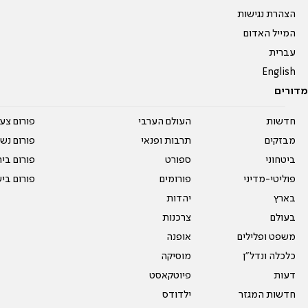
הצהרת נגישות
המייל האדום
עברית
English
מדורים
חדשות
העולם הערבי
פורום צע
מבזקים
תרבות ופנאי
פורום נשו
ביטחוני
ספורט
פורום בי
פוליטי-מדיני
פורומים
פורום בי
בארץ
יהדות
בעולם
צרכנות
משפט ופלילים
אופנה
כלכלה ונדל"ן
מוסיקה
דעות
פיוטקאסט
חדשות המגזר
ילדודס