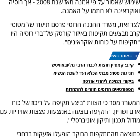
שימוש שאסור על פי אמנה מאז שנת 2008 - אך רוסיה
ואוקראינה לא חתמו על האמנה.
לצד זאת, משרד ההגנה הרוסי פרסם תיעוד של מטוסי
קרב מבצעים תקיפות באיזור קורסק שלדברי רוסיה היו
"תקיפות על כוחות אוקראינים".
עוד באותו נושא:
קייב: קמפיין חוצות לכבוד הרבי מליובאוויטש
חגיגות פסח: מבתי הכלא ועד לשכת הנשיא
ביקורי תמיכה ליהודי אודסה
הספורטאים הרוסים חוזרים להתחרות
המשרד מסר כי הצוות "ביצע תקיפה על ריכוז של כוח
אדם ושריון. התקיפה בוצעה באמצעות פצצות אוויריות עם
מודול תכנון ותיקון אוניברסלי".
כתוצאה מהמתקפות הבוקר הופעלו אזעקות ברחבי