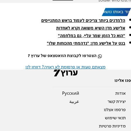
soldier who lost h
עוד באותו נושא:
הלמדנים ביותר צריכים לעמוד בראש המתגייסים
אלישע מדן השיא משואה וקרא לאחדות
"הוא כל הזמן שמר עליי, גם במלחמה"
בנט על אלישע מדן: "נדהמתי מהכוחות שלו"
הצטרפו לקבוצת הוואטצאפ של ערוץ 7
מצאתם טעות או פרסומת לא ראויה? דווחו לנו
פנו אלינו
אודות
Pусский
יצירת קשר
عربية
פרסמו אצלנו
תנאי שימוש
מדיניות פרטיות