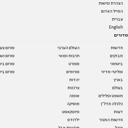
הצהרת נגישות
המייל האדום
עברית
English
מדורים
חדשות
העולם הערבי
פורום צע
מבזקים
תרבות ופנאי
פורום נשו
ביטחוני
ספורט
פורום בי
פוליטי-מדיני
פורומים
פורום בי
בארץ
יהדות
בעולם
צרכנות
משפט ופלילים
אופנה
כלכלה ונדל"ן
מוסיקה
דעות
פיוטקאסט
חדשות המגזר
ילדודס
אוכל
מודעות אבל