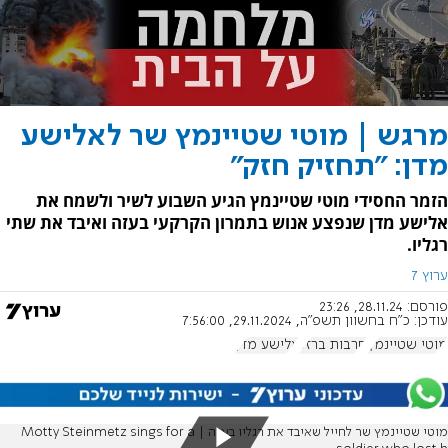
מרגש | מוטי שטיינמץ שר לאלישע
מדן: "תחזיק חזק"
הזמר החסידי מוטי שטיינמץ הגיע השבוע לשיר ולשמח את
אלישע מדן שנפצע אנוש בתמרון הקרקעי בעזה ואיבד את שתי
רגליו.
ערוץ 7
פורסם:
28.11.24, 23:26
עודכן:
כ"ח בחשוון תשפ"ה, 29.11.2024, 7:56:00
מוטי שטיינמץ
חרבות ברזל
אלישע מדן
מוטי שטיינמץ שר לחייל שאיבד את רגליו בעזה | Motty Steinmetz sings for a