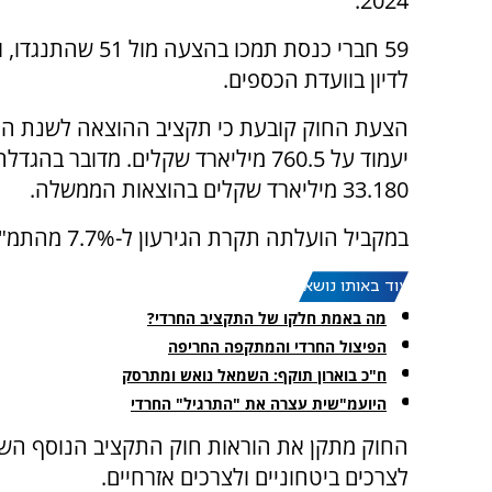
2024.
59 חברי כנסת תמכו בהצעה מ
לדיון בוועדת הכספים.
יעמוד על 760.5 מיליארד שקלים. מדובר בה
33.180 מיליארד שקלים בהוצאות הממשלה.
במקביל הועלתה תקרת הגירעון ל-7.7% מהתמ"ג.
עוד באותו נושא:
מה באמת חלקו של התקציב החרדי?
הפיצול החרדי והמתקפה החריפה
ח"כ בוארון תוקף: השמאל נואש ומתרסק
היועמ"שית עצרה את "התרגיל" החרדי
לצרכים ביטחוניים ולצרכים אזרחיים.