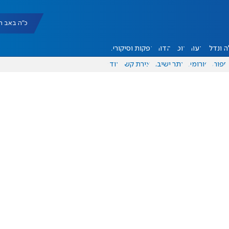
כ"ה באב תשפ"ו |
 ונדל"ן
דעות
אוכל
יהדות
הפקות וסיקורים
ספורט
פורומים
אתר ישיבה
יצירת קשר
עוד