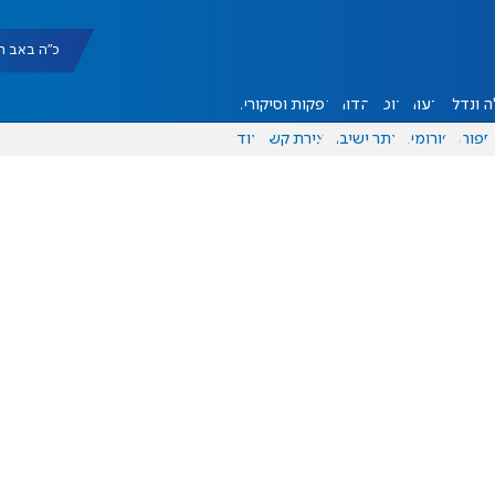
כ"ה באב תשפ"ו |
 ונדל"ן
דעות
אוכל
יהדות
הפקות וסיקורים
ספורט
פורומים
אתר ישיבה
יצירת קשר
עוד