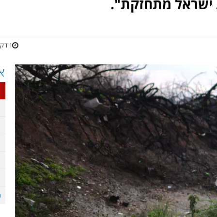
 ישראל מתחזקת".
1 דקות
א