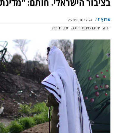
בציבור הישראלי. חותם: "מדינת
ערוץ 7
10.12.24, 23:05
חותם
אוניברסיטת רייכמן
חרבות ברזל