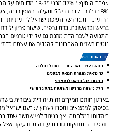
אפרת הוסיף: "37% מבנ
18% בלבד בקרב בני 56 ומעלה. 
הדתית. המגמה של הפיכת ישראל לדתית יותר מו
בראש ובראשונה, בדמוגרפיה. שיעור פריון ילודה 
התנועה לעבר הדת מוזנת גם על ידי גורמים חבר
נוטים בשנים האחרונות להגדיר את עצמם כדתיים
עוד באותו נושא:
הנהג נעצר - ואז התברר: מחבל נוח'בה
כך נראית מנהרת חמאס מבפנים
המכתב של חמאס לטראמפ
הלל נישאה מחדש ומשתפת במסע האישי
בארגון חותם המקדם זהות יהודית ציבורית בישרא
בסיפוק לממצאים ומסרו לערוץ 7: "עם י
ביהדותו במלחמה, אך בניגוד למי שחשב שמדובר
חולפת ההתחזקות גוברת עם הזמן ובעיקר אצל צע