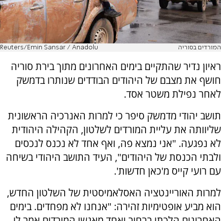
המורדים בסוריה
Reuters/Emin Sansar / Anadolu
ראיון נדיר שהתקיים בימים האחרונים מתוך בירת סוריה
חושף את מצבם של היהודים הבודדים שנותרו בדמשק
לאחר נפילת משטר אסד.
תושב יהודי מדמשק סיפר כי למרות האנרכיה הראשונית
שליוותה את עליית המורדים לשלטון, הקהילה היהודית
לא נפגעה. "אני נמצא פה, ואף אחד לא נכנס לנכסים
ולבתי הכנסת של היהודים", העיד התושב היהודי בשיחה
עם רועי קייס מ'כאן חדשות'.
למרות האוריינטציה האסלאמיסטית של השלטון החדש,
הוא מביע אופטימיות זהירה: "אנחנו לא מפחדים. בימים
האחרונים הלכתי ברחוב ואחד מאנשי המורדים אמר לי