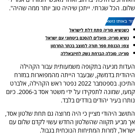
שלום. הכל שגרתי. ייתכן שיהיה טוב יותר ממה שהיה".
עוד באותו נושא:
כשנשיא סוריה פתח דלת לישראל
נשיא סוריה: פועלים להסכם ביטחוני עם ישראל
צפו: הכנסת ספר תורה למוצב בכתר החרמון
סוריה: סוכלה הברחת נשק לחיזבאללה
העדות מגיעה בתקופה משמעותית עבור הקהילה
היהודית בדמשק, שבעבר הייתה מהמפוארות במזרח
התיכון. בספטמבר 2022 נפטר ראש הקהילה, אלברט
קמעו, שמונה לתפקידו על ידי משטר אסד ב-2006. כיום
נותרו בעיר יהודים בודדים בלבד.
התושב היהודי מציין כי היה מרוצה גם תחת שלטון אסד,
אך מביע תקווה שהשלטון החדש עשוי לקדם שלום עם
ישראל, למרות המתיחות הנוכחית בגבול.