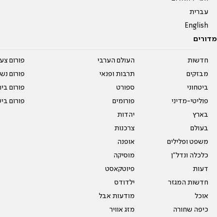
עברית
English
מדורים
חדשות
העולם הערבי
פורום צע
מבזקים
תרבות ופנאי
פורום נשו
ביטחוני
ספורט
פורום בי
פוליטי-מדיני
פורומים
פורום בי
בארץ
יהדות
בעולם
צרכנות
משפט ופלילים
אופנה
כלכלה ונדל"ן
מוסיקה
דעות
פיוטקאסט
חדשות המגזר
ילדודס
אוכל
מודעות אבל
כיפה שחורה
מזג אוויר