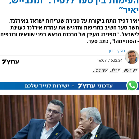
העימות בין סער ללפיד: "תתבייש,
יאיר"
יאיר לפיד מתח ביקורת על סגירת שגרירות ישראל באירלנד.
השר סער השיב בחריפות והדגיש את עמדת אירלנד כעוינת
לישראל. "תפנים: העידן של הרכנת הראש בפני שונאים ורודפים
- הסתיימה!", כתב סער.
חזקי ברוך
15.12.24, 16:07
גדעון סער
אירלנד
יאיר לפיד