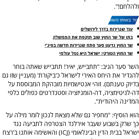
ולהלחם!".
עוד באותו נושא:
עוד שגרירות בדרך לירושלים
בתו של שר החוץ שוב תוקפת את הממשלה
שר החוץ גדעון סער פתח שגרירות חדשה בפיג'י
שר החוץ הטורקי: ישראל היא נטל עולמי
השר סער הגיב: "תתבייש, יאיר! תתבייש שאתה בוחר
להגדיר את היחס האירי לישראל כ'ביקורת' (מעניין שזו גם
בדיוק טענתם). זוהי אנטישמיות מובהקת המבוססת על
דה-לגיטימציה, דה-הומניזציה וסטנדרטים כפולים כלפי
המדינה היהודית".
הוא הוסיף: "מחפיר גם שלא מצאת לנכון לומר מילה על
כך שרק בשבוע שעבר אירלנד הצטרפה לתביעה נגד
ישראל בבית הדין הבינלאומי (ICJ) והאשימה אותנו ב'רצח