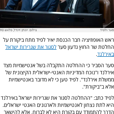
סער ולפיד
צילום: יונתן זינדל, פלאש 90
ראש האופוזיציה חבר הכנסת יאיר לפיד מתח ביקורת על
החלטת שר החוץ גדעון סער
לסגור את שגרירות ישראל
באירלנד
.
סער הסביר כי ההחלטה התקבלה בשל אנטישמיות מצד
אירלנד ו"נוכח המדיניות האנטי-ישראלית הקיצונית של
ממשלת אירלנד". לפיד טען כי לא מדובר באנטישמיות
אלא ב"ביקורת".
לפיד כתב: "ההחלטה לסגור את שגרירות ישראל באירלנד
היא לתת נצחון לאנטישמיות ולארגונים האנטי ישראלים.
הדרך להתמודד עם בקורת היא לא לברוח, אלא להישאר