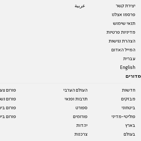
יצירת קשר
عربية
פרסמו אצלנו
תנאי שימוש
מדיניות פרטיות
הצהרת נגישות
המייל האדום
עברית
English
מדורים
חדשות
העולם הערבי
פורום צע
מבזקים
תרבות ופנאי
פורום נשו
ביטחוני
ספורט
פורום בי
פוליטי-מדיני
פורומים
פורום בי
בארץ
יהדות
בעולם
צרכנות