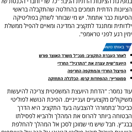
במפלגת הציונות הדתית הגיבו: "כל שרי וחברי הכנסת של
הציונות הדתית תומכים בהחלטה שהתקבלה בראשי
הסיעות כבר אתמול. יש מי שבוחר לשחק בפוליטיקה
ילדותית ומתנגד לתקציב המדינה ומאיים להפיל ממשלת
ימין רגע לפני טראמפ".
עוד באותו נושא:
לאחר העברת התקציב: מנכ"ל משרד האוצר פורש
היועמ"שית עצרה את "התרגיל" החרדי
הפיצול החרדי והמתקפה החריפה
סמוטריץ': ההפחדות קרסו, הכלכלה התחזקה
עוד נמסר: "הדחת היועצת המשפטית צריכה להיעשות
משיקולים מקצועיים וענייניים. הפיכת הנושא לפוליטי
כביכול 'בתמורה' להצבעה בעד התקציב היא הדרך
הבטוחה ביותר להרוס את המהלך ולהביא לפסילתו
בבג"ץ. חבל שיש מי שמוכן לסכן אל המהלך להחלפת