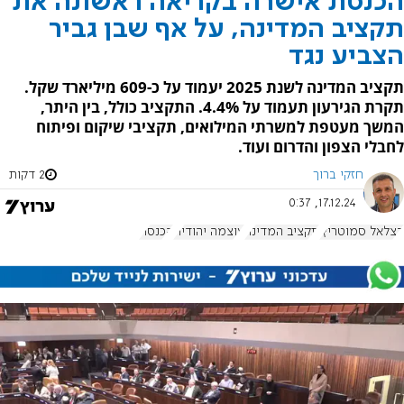
הכנסת אישרה בקריאה ראשונה את
תקציב המדינה, על אף שבן גביר
הצביע נגד
תקציב המדינה לשנת 2025 יעמוד על כ-609 מיליארד שקל.
תקרת הגירעון תעמוד על 4.4%. התקציב כולל, בין היתר,
המשך מעטפת למשרתי המילואים, תקציבי שיקום ופיתוח
לחבלי הצפון והדרום ועוד.
חזקי ברוך
2 דקות
17.12.24, 0:37
בצלאל סמוטריץ'
תקציב המדינה
עוצמה יהודית
הכנסת