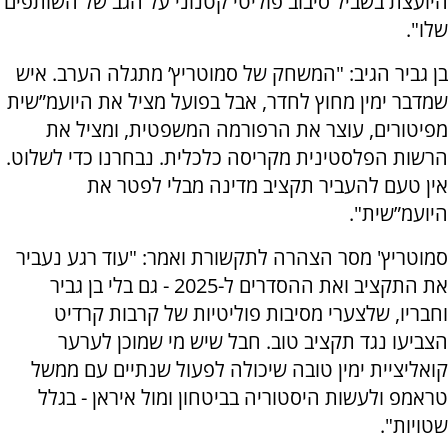
היועצת בשביל סיבוב פוליטי קטנוני על הגב של השותפים
שלו".
בן גביר הגיב: "המשחק של סמוטריץ’ מתגלה הערב. איש
שמדבר ימין מחוץ לחדר, אבל בפועל מציל את היועמ”שית
מפיטורים, עוצר את הרפורמה המשפטית, ומציל את
הרשות הפלסטינית מקריסה כלכלית. נבחרנו כדי לשלוט.
אין טעם להעביר תקציב מדינה מבלי לפטר את
היועמ”שית".
סמוטריץ' מסר הצהרה לתקשורת ואמר: "עוד רגע נעביר
את התקציב ואת ההסדרים ל-2025 - גם בלי בן גביר
וחבריו, שלצערי מסיבות פוליטיות של קרבות קרדיט
הצביעו נגד תקציב טוב. חבל שיש מי שמוכן לערער
קואליציית ימין טובה שיכולה לפעול שנתיים עם ממשל
טראמפ ולעשות היסטוריה בביטחון ומול איראן - בגלל
שטויות".