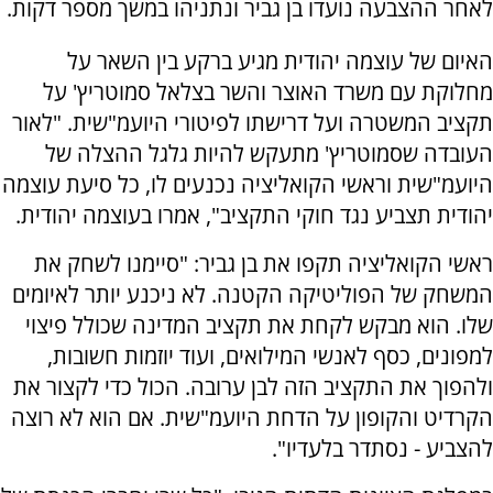
לאחר ההצבעה נועדו בן גביר ונתניהו במשך מספר דקות.
האיום של עוצמה יהודית מגיע ברקע בין השאר על
מחלוקת עם משרד האוצר והשר בצלאל סמוטריץ' על
תקציב המשטרה ועל דרישתו לפיטורי היועמ"שית. "לאור
העובדה שסמוטריץ' מתעקש להיות גלגל ההצלה של
היועמ"שית וראשי הקואליציה נכנעים לו, כל סיעת עוצמה
יהודית תצביע נגד חוקי התקציב", אמרו בעוצמה יהודית.
ראשי הקואליציה תקפו את בן גביר: "סיימנו לשחק את
המשחק של הפוליטיקה הקטנה. לא ניכנע יותר לאיומים
שלו. הוא מבקש לקחת את תקציב המדינה שכולל פיצוי
למפונים, כסף לאנשי המילואים, ועוד יוזמות חשובות,
ולהפוך את התקציב הזה לבן ערובה. הכול כדי לקצור את
הקרדיט והקופון על הדחת היועמ"שית. אם הוא לא רוצה
להצביע - נסתדר בלעדיו".