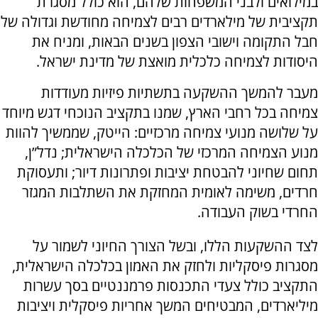
במילואים ולבני המשפחות שלהם, הוא כולל מסגרת
תקציבית של מילארדים רבים לצמיחה מחודשת וגדולה של
חבל התקומה וישובי הצפון בשנים הבאות, ומניח את
היסודות לצמיחה כלכלית מואצת של מדינת ישראל.
מעבר להמשך ההשקעה בתשתיות פיזיות מעודדות
צמיחה בכל רחבי הארץ, שמנו בתקציב הנוכחי דגש מיוחד
על שלושה מנועי צמיחה מרכזיים: הייטק, שממשיך להוות
מנוע הצמיחה המרכזי של הכלכלה הישראלית; נדל”ן,
תחום שחיוני להבטחת יציבות ופתרונות דיור; ותעסוקת
חרדים, משימה לאומית המחזקת את השתלבות המגזר
החרדי בשוק העבודה.
לצד ההשקעות הללו, ובשל הצורך החיוני לשמור על
מסגרות פיסקליות ולחזק את האמון בכלכלה הישראלית,
התקציב כולל צעדי התכנסות פרמננטיים בסך עשרות
מיליארדים, המבטיחים המשך אחריות פיסקלית ויציבות