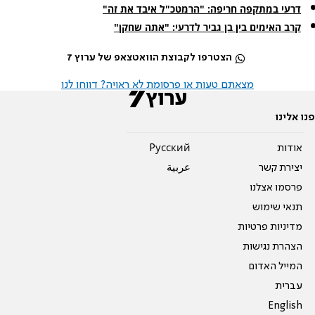
דרעי במתקפה חריפה: "הרמטכ"ל איבד את זה"
קרב האימים בין בן גביר לדרעי: "אתה שחקן"
הצטרפו לקבוצת הוואטצאפ של ערוץ 7
מצאתם טעות או פרסומת לא ראויה? דווחו לנו
פנו אלינו
אודות
Pусский
יצירת קשר
عربية
פרסמו אצלנו
תנאי שימוש
מדיניות פרטיות
הצהרת נגישות
המייל האדום
עברית
English