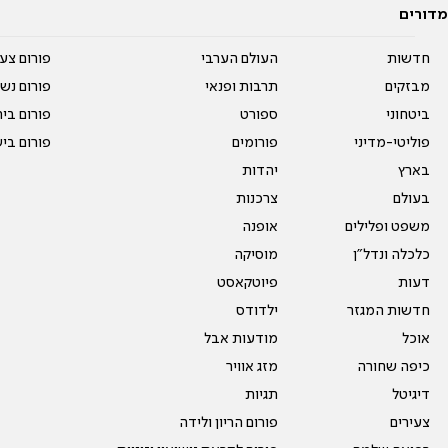
מדורים
חדשות
העולם הערבי
פורום צע
מבזקים
תרבות ופנאי
פורום נשו
ביטחוני
ספורט
פורום בי
פוליטי-מדיני
פורומים
פורום בי
בארץ
יהדות
בעולם
צרכנות
משפט ופלילים
אופנה
כלכלה ונדל"ן
מוסיקה
דעות
פיוטקאסט
חדשות המגזר
ילדודס
אוכל
מודעות אבל
כיפה שחורה
מזג אוויר
דיגיטל
תגיות
צעירים
פורום הריון ולידה