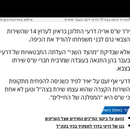
להוריד כיפה בצה"ל? דרעי דיבר בעבר אחרת
צילום: באדיבות כאן 11
יו"ר ש"ס אריה דרעי התלונן בראיון לערוץ 14 שהשירות
הצבאי גרם לבני משפחתו להוריד את הכיפה.
אלא שבדיקת "מהצד השני" העלתה התבטאויות של דרעי
בעבר בהן התגאה בעובדה שמרבית חברי ש"ס שירתו
בצבא.
דרעי אף זעם על יאיר לפיד כשניסה להפחית מתקופת
השירות הקצרה שהוא עצמו שירת בצה"ל וטען לא אחת
כי ש"ס היא "המפלגה של החיילים".
עוד באותו נושא:
הזעם על ביקור הח"כים החרדים אצל העריקים
בנו של דרעי בדרך לתפקיד בכיר בקק"ל