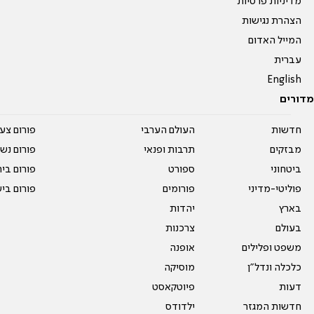
מדיניות פרטיות
הצהרת נגישות
המייל האדום
עברית
English
מדורים
חדשות
העולם הערבי
פורום צע
מבזקים
תרבות ופנאי
פורום נשו
ביטחוני
ספורט
פורום בי
פוליטי-מדיני
פורומים
פורום בי
בארץ
יהדות
בעולם
צרכנות
משפט ופלילים
אופנה
כלכלה ונדל"ן
מוסיקה
דעות
פיוטקאסט
חדשות המגזר
ילדודס