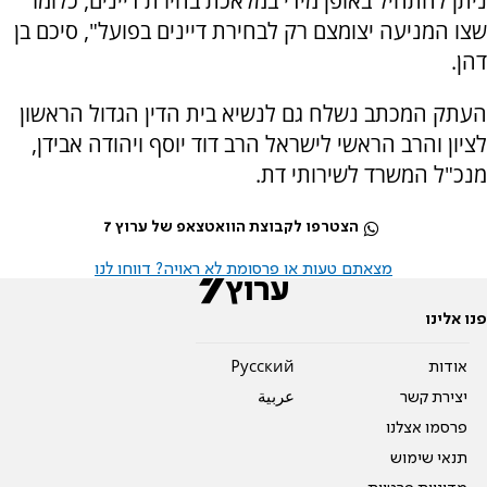
ניתן להתחיל באופן מידי במלאכת בחירת דיינים, כלומר
שצו המניעה יצומצם רק לבחירת דיינים בפועל", סיכם בן
דהן.
העתק המכתב נשלח גם לנשיא בית הדין הגדול הראשון
לציון והרב הראשי לישראל הרב דוד יוסף ויהודה אבידן,
מנכ"ל המשרד לשירותי דת.
הצטרפו לקבוצת הוואטצאפ של ערוץ 7
מצאתם טעות או פרסומת לא ראויה? דווחו לנו
פנו אלינו
אודות
Pусский
יצירת קשר
عربية
פרסמו אצלנו
תנאי שימוש