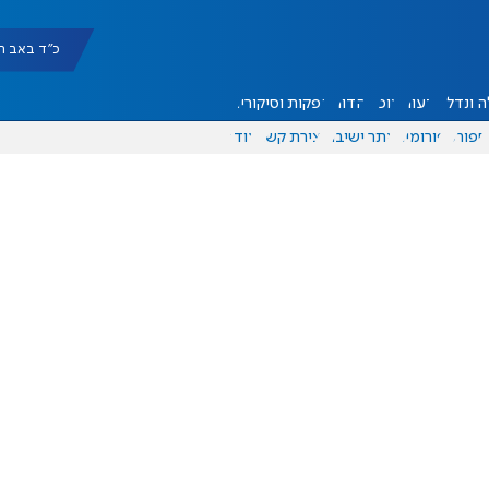
כ"ד באב תשפ"ו |
 ונדל"ן
דעות
אוכל
יהדות
הפקות וסיקורים
ספורט
פורומים
אתר ישיבה
יצירת קשר
עוד