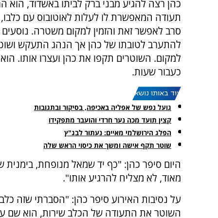
כהן רצה להגיע מבני ברק לביתו באשדוד, הוא ה
תעודה המאפשרת לו לעלות לאוטובוס עם כלבו, 
סרב לאפשר זאת והזמין למקום משטרה. נוסעים נ
להתערב לטובתו של כהן אך הנהג התעקש ושוטר
למקום. השוטרים תקפו את כהן ועצרו אותו. הוא
כעבור שעות.
עוד באותו נושא:
גועל נפש של אפליה באכיפה, בסיקור ובתגובות
קצין תועד מכה נער חרדי והועבר מתפקידו
הפלג הירושלמי מאיים: נעתור לבג"ץ
שוטר תקף אישה ומשך את כיסוי הראש שלה
היום סיפר כהן: "כף יד שמאל מנופחת, בימנית ש
מאוד, לא מצליח להרגיע אותו".
על נסיבות האירוע סיפר כהן: "הסברתי שזה כלב 
השוטר את התעודה של הכלב שירות, הוא שם עלי 