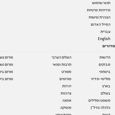
תנאי שימוש
מדיניות פרטיות
הצהרת נגישות
המייל האדום
עברית
English
מדורים
חדשות
העולם הערבי
פורום צע
מבזקים
תרבות ופנאי
פורום נשו
ביטחוני
ספורט
פורום בי
פוליטי-מדיני
פורומים
פורום בי
בארץ
יהדות
בעולם
צרכנות
משפט ופלילים
אופנה
כלכלה ונדל"ן
מוסיקה
דעות
פיוטקאסט