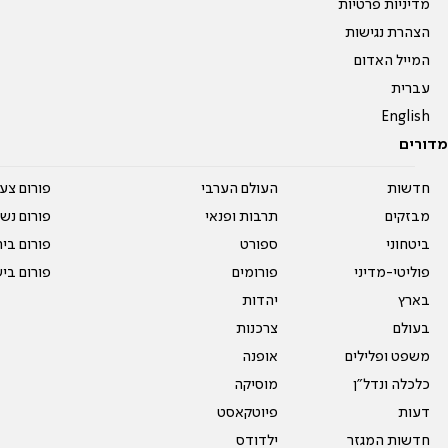
מדיניות פרטיות
הצהרת נגישות
המייל האדום
עברית
English
מדורים
חדשות
העולם הערבי
פורום צע
מבזקים
תרבות ופנאי
פורום נשו
ביטחוני
ספורט
פורום בי
פוליטי-מדיני
פורומים
פורום בי
בארץ
יהדות
בעולם
צרכנות
משפט ופלילים
אופנה
כלכלה ונדל"ן
מוסיקה
דעות
פיוטקאסט
חדשות המגזר
ילדודס