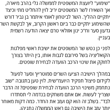
"שימוע" ליועצת המשפטית לממשלה גלי בהרב מיארה,
אך השאירו לשר המשפטים יריב לוין להחליט מתי וכיצד
יתקיים ההליך. השר לביטחון לאומי איתמר בן גביר דורש
שהשימוע יתקיים כבר ביום ראשון הקרוב, אך לבקשת השר
גדעון סער וח"כ ינון אזולאי טרם יצאה הודעה רשמית
בעניין.
לפני כן נטש שר המשפטים את ישיבת ראשי מפלגות
הקואליציה בשל סירובם לגבות אותו, בין היתר בצורך
לחוקק את שינוי הרכב הוועדה לבחירת שופטים.
במהלך הישיבה הציעו השרים סמוטריץ' וסער לפעול
לקידום פיצול תפקיד היועמ"שית. לוין טען בתגובה "שוב
נתחמק משינוי הרכב הוועדה לבחירת שופטים? זה הדבר
שצריך לעשות. אם אתם משחקים בנדמה לי תסתדרו
לבד". בשלב זה הוא קם ועזב את החדר. כמה דקות מאוחר
יותר עזב את הישיבה גם ראש הממשלה נתניהו.