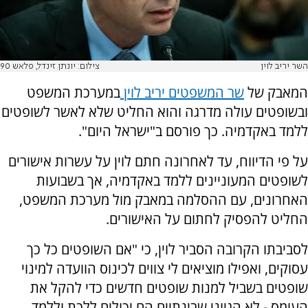
השר יריב לוין
צילום: יונתן זינדל, פלאש 90
המאבק של
שר המשפטים יריב לוין
במערכת המשפט
ובשופטים עולה מדרגה והוא החליט שלא לאשר לשופטים
ללמד באקדמיה. כך פורסם ב"ישראל היום".
על פי הדיווח, עד לאחרונה חתם לוין על עשרות אישורים
לשופטים המעוניינים ללמד באקדמיה, אך בשבועות
האחרונים, עם ההסלמה במאבק מול מערכת המשפט,
החליט להפסיק לחתום על האישורים.
לסביבתו הקרובה הסביר לוין, כי "אם השופטים כל כך
עסוקים, ואפילו מוציאים לי צווים לכינוס הוועדה למינוי
שופטים בשביל למנות שופטים חדשים כדי להקל את
העומס - לא הגיוני שבינתיים הם יכולים ללכת וללמד