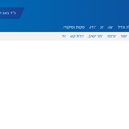
כ"ד באב תשפ"ו |
 ונדל"ן
דעות
אוכל
יהדות
הפקות וסיקורים
ספורט
פורומים
אתר ישיבה
יצירת קשר
עוד