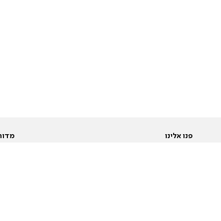
פנו אלינו
מדור
אודות
Pусский
חד
יצירת קשר
عربية
מב
פרסמו אצלנו
בי
תנאי שימוש
פו
מדיניות פרטיות
בא