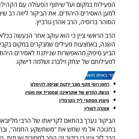
הפעילות במקום ועל שיתוף הפעולה עם הקהילה
למען האסירים היהודים. את הביקור ליווה רב שיר
הסוהר ברוסיה, הרב אהרן גורביץ.
הרב הראשי ציין כי הוא עוקב אחר הנעשה בכלא
השנה, באמצעות פעילים שמבקרים במקום בקביע
הביע סיפוק מהאפשרות שניתנת לאסירים היהודים
לפעילותם של יצחק זילברג ושלמה דישקו.
עוד באותו נושא:
רחפן רוסי תקף מוכר ירקות שניסה להימלט
הנשק החדש של אוקראינה שמטריד את פוטין
פיצוץ מסתורי ליד הקרמלין
אזהרה לפולין
הביקור נערך בהתאם לקריאתו של הרבי מליובאו
בחנוכה אל מי שחש את "משתשקע החמה", ובהם
הרב לזר ציין כי ביקור זה הפך למסורת שנתית. 