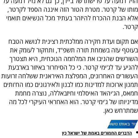
הזיל דמעה על פרישתו של ביידן, כך גם לא נזיל דמעה על
מותו של קרטר. מטרת הטור הזה איננה הספד לקרטר,
אלא הבנת ההכרח להיזהר בעתיד מכל הנשיאים תואמי
קרטר.
אם תקום ועדת חקירה ממלכתית רצינית לנושא הטבח
בעוטף עזה בשמחת תורה תשפ"ד, ותחקור לעומק את
השורשים שהניבו את המלחמה הנוכחית, היא תצטרך
להגיע עד לג'ימי קרטר. כי כל הסיחרור באיזור בארבעת
העשורים האחרונים, המפלצת האיראנית ששלחה זרועות
תמנון ארוכות למדינות כמו לבנון ולאירגונים כמו הח'ותים
חמאס, הג'יהאד האיסלמי וחיזבאללה, נוצרה מחמת
מדיניותו של ג'ימי קרטר. הוא האחראי העיקרי לכל מה
שמתרחש כאן.
עוד באותו נושא:
הדברים החמורים באמת של ישראל כץ