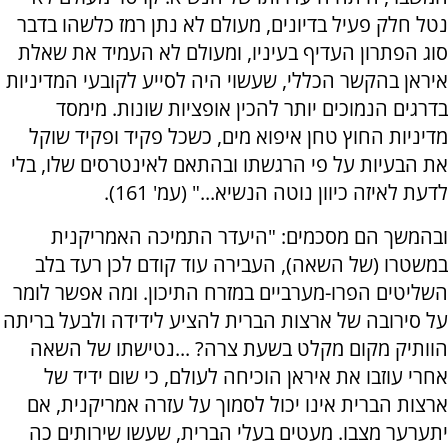
נטל חלק פעיל בדיונים, מעולם לא נתן רמז כלשהו בדבר
סוג הפתרון העדיף בעיניו, ומעולם לא העמיד את שאלת
איראן בהקשר הכללי, שעשוי היה לסייע לקובעי המדיניות
בדרגים הנמוכים יותר להכין אופציות שונות. מימסד
מדיניות החוץ טחן איפוא מים, כשכל פקיד ופקיד שוקל
את הבעיות על פי הרגשתו ובהתאם לאינטרסים שלו, בלי
לדעת לאיזה כיוון נוטה הנשיא..." (עמ' 161).
ובהמשך הם מסכמים: "היעדר התמיכה האמריקנית
במשטרו (של השאה), העבירה עוד קודם לכן רעד בלב
השליטים הפרו-מערביים במזרח התיכון. ומה אפשר לומר
על סירובה של ארצות הברית להציע לידידה ולבעל בריתה
הוותיק מקום מקלט בשעת צרה? ...נטישתו של השאה
אחרי עוזבו את איראן הוכיחה לעולם, כי שום ידיד של
ארצות הברית אינו יכול לסמוך על עזרה אמריקנית, אם
יתערער מצבו. מעטים בעלי הברית, שעשו שירותים כה