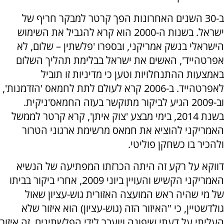
ב-30 השנים האחרונות הפך קרטר למבקר חריף של
ישראל. בשנות ה-2000 הוא קרא להגביל את השימוש
הישראלי בנשק אמריקני, ובספרו 'פלשתין – שלום, לא
אפרטהייד', האשים את ישראל בבלימת תהליך השלום
באמצעות ההתנחלויות וטען כי מדיניות זו תוביל
לאפרטהייד. ב-2006 קרא לעולם לתת לחמאס 'הזדמנות',
וב-2009 הגיע לביקור מתוקשר בעזה החמאס'ניקית.
בשנת 2014, בימי מבצע 'צוק איתן', קרא קרטר לממשל
האמריקני להוציא את חמאס מרשימת ארגוני הטרור
ולהכיר בו כשחקן פוליטי.
דווקא על רקע זה היתה הכרזתו המפתיעה של הנשיא
האמריקני הקשיש והעויין ביוני 2009, אחרי ביקור בביתו
של מי שהיה ראש המועצה האזורית גוש-עציון שאול
גולדשטיין, כי "האיזור הזה (גוש-עציון) הוא איזור שלא
העליתי על דעתי שיפונה ויועבר לידי הפלשתינים. זה איזור