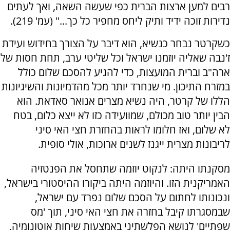
רבים למען ארצות הברית כפי שעשה השאה, ואך לעתים
נדירות זוכה ידיד ותיק ליחס מחפיר כל כך..." (עמ' 219).
כשקרטר נבחר כנשיא, הוא דיבר על הצורך בחידוש ועידת
ז'נבה שאליה יוזמנו ישראל וכל שליטי ערב, תחת חסות של
ארה"ב וברית המועצות, כדי להגיע להסכם שלום כולל
במזרח התיכון. מי שנחרד יותר מכל מהדמיונות והשיגיונות
הללו של קרטר, היה נשיא מצרים אנואר סאדאת. הוא
הבין יותר טוב מכולם, שמוועידה כזו לא ייצא כלום, בטח
לא שלום, ואז חלומו לראות בהחזרת חצי האי סיני
לריבונות מצרית ייגנז לשנים ארוכות, אולי סופית.
מסקנתו היתה: לנקוט יוזמה שתחסל את הפנטזיה
האמריקנית הזו. והיוזמה היתה ביקורו ההיסטורי בישראל,
ונכונותו לחתום על הסכם שלום נפרד עם ישראל,
שבמסגרתו קיבל בחזרה את חצי האי סיני, תוך 'מס
שפתיים' לנושא הפלשתיני באמצעות שיחות אוטונומיה,