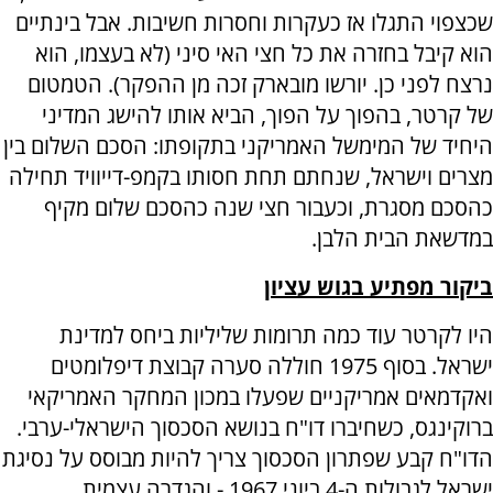
שכצפוי התגלו אז כעקרות וחסרות חשיבות. אבל בינתיים
הוא קיבל בחזרה את כל חצי האי סיני (לא בעצמו, הוא
נרצח לפני כן. יורשו מובארק זכה מן ההפקר). הטמטום
של קרטר, בהפוך על הפוך, הביא אותו להישג המדיני
היחיד של המימשל האמריקני בתקופתו: הסכם השלום בין
מצרים וישראל, שנחתם תחת חסותו בקמפ-דייוויד תחילה
כהסכם מסגרת, וכעבור חצי שנה כהסכם שלום מקיף
במדשאת הבית הלבן.
ביקור מפתיע בגוש עציון
היו לקרטר עוד כמה תרומות שליליות ביחס למדינת
ישראל. בסוף 1975 חוללה סערה קבוצת דיפלומטים
ואקדמאים אמריקניים שפעלו במכון המחקר האמריקאי
ברוקינגס, כשחיברו דו"ח בנושא הסכסוך הישראלי-ערבי.
הדו"ח קבע שפתרון הסכסוך צריך להיות מבוסס על נסיגת
ישראל לגבולות ה-4 ביוני 1967 - והגדרה עצמית