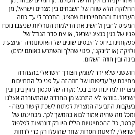
האמריקנית בחלק זה של העולם. מן המלים שבחר, מן
החלוקה הלא-שווה של השבחים בין מצרים וישראל, מן
הערבויות וההתחייבויות שהציג, התברר לי עד כמה
המעיט להבין ולהשיג את הדילמות הגורליות שניצבו נוכח
פניו של בגין כנציג ישראל, או את סדר הגודל של
ספקותינו ביחס להיבטים שונים של האוטונומיה המוצעת
ולזיקה (או 'לינקג'', כינוי שהלך והשתרש באותם ימים)
בינה ובין חוזה השלום.
חוששני שלא ירד לעומק הצורך הישראלי בהצהרה
מחייבת על עדיפותו של חוזה זה על פני כל התחייבות
מצרית למדינות ערב בכל מקרה של סכסוך מזוין בינן ובין
ישראל. בוודאי לא התרגש מן החרדה שהתעוררה אצלנו
בעקבות התביעה המצרית לפתוח לשכת קישור בעזה -
ומכל מה שהיה אמור לבוא בהמשך לכך. מבחינתו של
קרטר, כל ההסתייגויות הללו היו רק דוגמאות לפלפול
ישראלי, לדאגות חסרות שחר שהועלו רק כדי לדחות