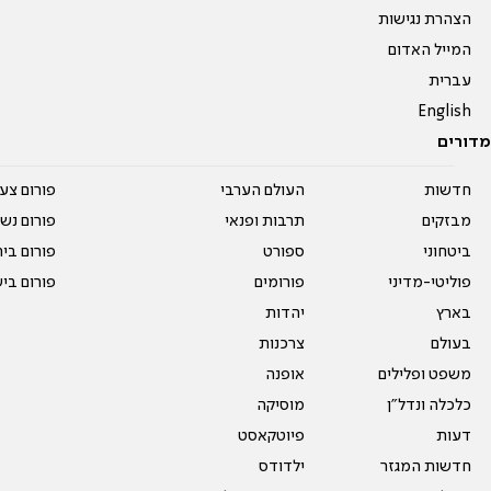
הצהרת נגישות
המייל האדום
עברית
English
מדורים
חדשות
העולם הערבי
פורום צע
מבזקים
תרבות ופנאי
פורום נשו
ביטחוני
ספורט
פורום בי
פוליטי-מדיני
פורומים
פורום בי
בארץ
יהדות
בעולם
צרכנות
משפט ופלילים
אופנה
כלכלה ונדל"ן
מוסיקה
דעות
פיוטקאסט
חדשות המגזר
ילדודס