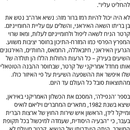
להחליט עליו".
לא היה יכול להיות רמז ברור מזה: נשיא ארה"ב נטש את
בן בריתו השאה האיראני, והשלים עם עליית החומייניזם.
קרטר הניח לשאה ליפול ולחומייניזם לעלות, ומאז שרוי
המפרץ הפרסי כמו המזרח-התיכון בחוסר יציבות משווע.
הגרעין האיראני, חיזבאללה, החמאס, החות'ים, האירגונים
השיעים בעירק – כל הרעות החולות הללו הן תולדה של
אותו מחדל אמריקני של קרטר, שבחוסר ההבנה הטוטאלי
שלו איפשר את ההשפעה השיעית על פי האיזור כולו.
מהתוצאות סובל כל העולם עד היום.
בספר 'הנפילה', המסכם את הכשלון האמריקני באיראן,
שיצא בשנת 1982, מתארים המחברים ויליאם לואיס
ומייקל לידן, הראשון איש שירות החוץ של ארצות הברית
בעבר, כי "הבעיה היסודית, שעמדה למיכשול בכל תקופת
המשבר, היתה היעדרותו של הנשיא. קרטר מעולם לא