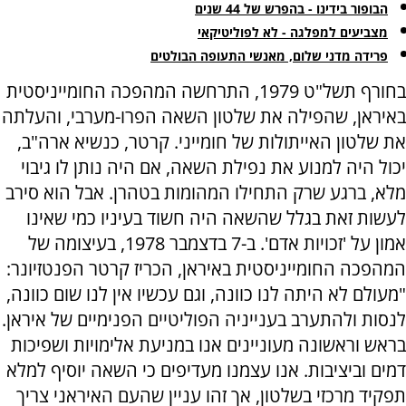
הבופור בידינו - בהפרש של 44 שנים
מצביעים למפלגה - לא לפוליטיקאי
פרידה מדני שלום, מאנשי התעופה הבולטים
בחורף תשל"ט 1979, התרחשה המהפכה החומייניסטית
באיראן, שהפילה את שלטון השאה הפרו-מערבי, והעלתה
את שלטון האייתולות של חומייני. קרטר, כנשיא ארה"ב,
יכול היה למנוע את נפילת השאה, אם היה נותן לו גיבוי
מלא, ברגע שרק התחילו המהומות בטהרן. אבל הוא סירב
לעשות זאת בגלל שהשאה היה חשוד בעיניו כמי שאינו
אמון על 'זכויות אדם'. ב-7 בדצמבר 1978, בעיצומה של
המהפכה החומייניסטית באיראן, הכריז קרטר הפנטזיונר:
"מעולם לא היתה לנו כוונה, וגם עכשיו אין לנו שום כוונה,
לנסות ולהתערב בענייניה הפוליטיים הפנימיים של איראן.
בראש וראשונה מעוניינים אנו במניעת אלימויות ושפיכות
דמים וביציבות. אנו עצמנו מעדיפים כי השאה יוסיף למלא
תפקיד מרכזי בשלטון, אך זהו עניין שהעם האיראני צריך