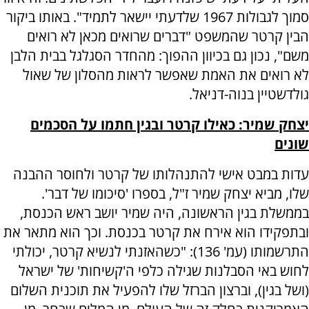
סמוך לגבולות 1967 שלדעתי יישאר לתמיד". באותו ביקור
הבין קרטר שהמשפט "דברים שרואים מכאן לא רואים
משם", נכון גם בכיוון ההפוך: מהחדר הסגלגל בבית הלבן
לא רואים את האמת שאפשר לראות מהסלון של שאול
גולדשטיין בנוה-דניאל.
יצחק שמיר: כאילו קרטר ובגין חתמו על הסכמים
שונים
עדות במבט אישי להתנהלותו של קרטר ולחוסר ההבנה
שלו, מביא יצחק שמיר ז"ל, בספרו 'סיכומו של דבר'.
בממשלת בגין הראשונה, היה שמיר יושב ראש הכנסת,
ובתפקידו הוא אירח את קרטר בכנסת. וכך הוא מתאר את
התרשמותו (עמ' 136): "כשהאזנתי לנשיא קרטר, יכולתי
לחוש באי הסבלנות שגילה כלפי ה'קשיחות' של ישראל
(ושל בגין), וברצון הברזל שלו להפעיל את תוכנית השלום