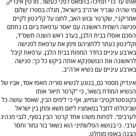
אותו עד כדי תמיכה בחמאס לפני כעשור. מרטין אינדיק,
מי שהיה שגריר ארה"ב בישראל, מגלה בספרו 'שלום
אמריקני', שקרטר ובוש האב, לחצו על קלינטון לקיים
פגישה רשמית ראשונה עם יאסר ערפאת ביום בו נחתם
הסכם אוסלו בבית הלבן, בערב ראש השנה תשס"ד,
וקלינטון נעתר ללחציהם וזימן את ערפאת לפגישה
בארבע עיניים בחדר המפות בבית הלבן. ערפאת קיבל
לראשונה את הגושפנקא אותה ביקש כל כך: פגישה
בארבע עיניים עם נשיא ארה"ב.
אינדיק מספר גם, בנוגע לנשיא סוריה חאפז אסד, אביו של
הנשיא המודח בשאר, כי "קרטר תיאר אותו
כקונסטרוקטיבי וגמיש, אף כי לימים הבין, שאסד עושה כל
שביכולתו לחבל במאמציו ליזום משא ומתן בין ישראל
לערבים". לפחות משהו אחד קרטר הבין בסוף, לגבי מנהיג
ערבי. כי בנושא הפלשתיני הוא נשאר בור גמור וחסר
הבנה באופן מוחלט.