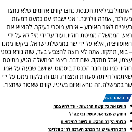
"אתמול במליאת הכנסת נחצו קווים אדומים שלא נחצו
מעולם", אמרה וולדיגר. "אני ישבתי עם כמעט דמעות
בעיניים לאור האירוע – אירוע מוסרי בעיקר. להוציא את
ראש הממשלה ממיטת חוליו, ועוד על ידי מי? לא על ידי
האופוזיציה, אלא על ידי שר בממשלת ישראל. ביקשו ממנו
– בוא, תתקזז. אתה לא רוצה להצביע בעד, שזה נורא בפני
עצמו, אבל תתקזז. שום דבר. ראש הממשלה הגיע ממיטת
חוליו, כמו גם חבר הכנסת ביסמוט, שיושב שבעה על אמו.
שאתמול הייתה סעודת המצווה, וגם זה נלקח ממנו על ידי
שר בממשלה. זה נורא ואיום בעיניי. קווים שאסור שיחצו".
עוד באותו נושא:
חווינו את כל קשת הרגשות - עד להעצמה
החוק שעוצר את עושק נכי צה"ל
הלומי הקרב מבקשים לשוב למילואים
הרב הראשי שיגר מכתב הערכה לח"כ וולדיגר