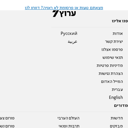
מצאתם טעות או פרסומת לא ראויה? דווחו לנו
פנו אלינו
אודות
Pусский
יצירת קשר
عربية
פרסמו אצלנו
תנאי שימוש
מדיניות פרטיות
הצהרת נגישות
המייל האדום
עברית
English
מדורים
חדשות
העולם הערבי
פורום צע
מבזקים
תרבות ופנאי
פורום נשו