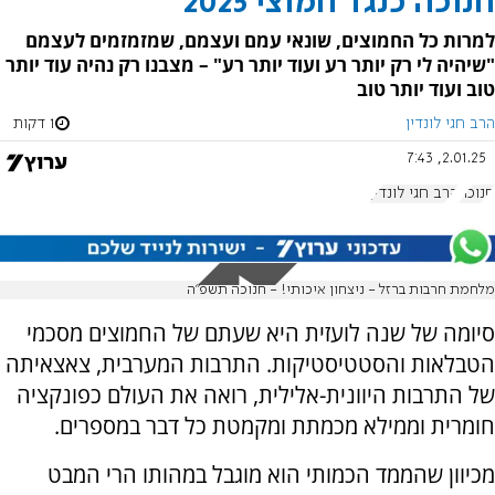
חנוכה כנגד חמוצי 2025
למרות כל החמוצים, שונאי עמם ועצמם, שמזמזמים לעצמם
"שיהיה לי רק יותר רע ועוד יותר רע" – מצבנו רק נהיה עוד יותר
טוב ועוד יותר טוב
הרב חגי לונדין
1 דקות
2.01.25, 7:43
חנוכה
הרב חגי לונדין
מלחמת חרבות ברזל - ניצחון איכותי! - חנוכה תשפ"ה
סיומה של שנה לועזית היא שעתם של החמוצים מסכמי
הטבלאות והסטטיסטיקות. התרבות המערבית, צאצאיתה
של התרבות היוונית-אלילית, רואה את העולם כפונקציה
חומרית וממילא מכמתת ומקמטת כל דבר במספרים.
מכיוון שהממד הכמותי הוא מוגבל במהותו הרי המבט