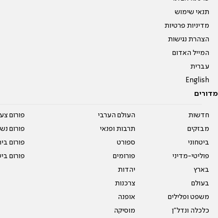
תנאי שימוש
מדיניות פרטיות
הצהרת נגישות
המייל האדום
עברית
English
מדורים
חדשות
העולם הערבי
פורום צע
מבזקים
תרבות ופנאי
פורום נשו
ביטחוני
ספורט
פורום בי
פוליטי-מדיני
פורומים
פורום בי
בארץ
יהדות
בעולם
צרכנות
משפט ופלילים
אופנה
כלכלה ונדל"ן
מוסיקה