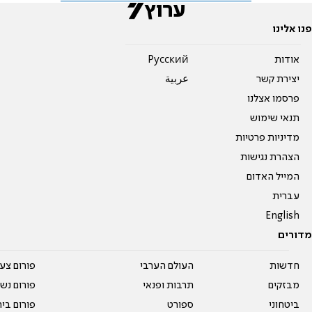
פנו אלינו
אודות
Pусский
יצירת קשר
عربية
פרסמו אצלנו
תנאי שימוש
מדיניות פרטיות
הצהרת נגישות
המייל האדום
עברית
English
מדורים
חדשות
העולם הערבי
פורום צע
מבזקים
תרבות ופנאי
פורום נשו
ביטחוני
ספורט
פורום בי