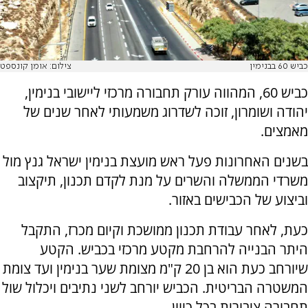
כביש 60 בבנימין
צילום: אומן קונספט
כביש 60, המהווה עורק תחבורה מרכזי ליישובי בנימין,
יהודה ושומרון, זוכה לשדרוג משמעותי לאחר שנים של
מאמצים.
בשנים האחרונות פעל ראש מועצת בנימין ישראל גנץ מול
משרדי הממשלה והשרים על מנת לקדם תכנון, תיקצוב
וביצוע של הכבישים באזור.
כעת, לאחר עבודת תכנון ממושכת וקיום מכרז, התקבל
היתר הבנייה להרחבת מקטע מרכזי בכביש. הקטע
שיורחב כעת הוא בן 20 ק"מ מצומת שער בנימין ועד צומת
המשטרה הבריטית. הכביש יורחב לשני נתיבים ויכלול שול
תחבורה ציבורית בכל כיוון.