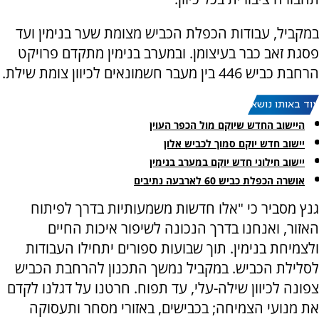
במקביל, עבודות הכפלת הכביש מצומת שער בנימין ועד
פסגת זאב כבר בעיצומן. ובמערב בנימין מתקדם פרויקט
הרחבת כביש 446 בין מעבר חשמונאים לכיוון צומת שילת.
עוד באותו נושא:
היישוב החדש שיוקם מול הכפר העוין
יישוב חדש יוקם סמוך לכביש אלון
יישוב חילוני חדש יוקם במערב בנימין
אושרה הכפלת כביש 60 לארבעה נתיבים
גנץ מסביר כי "אלו חדשות משמעותיות בדרך לפיתוח
האזור, ואנחנו בדרך הנכונה לשיפור איכות החיים
ולצמיחת בנימין. תוך שבועות ספורים יתחילו העבודות
לסלילת הכביש. במקביל נמשך התכנון להרחבת הכביש
צפונה לכיוון שילה-עלי, עד תפוח. חרטנו על דגלנו לקדם
את מנועי הצמיחה; בכבישים, באזורי מסחר ותעסוקה