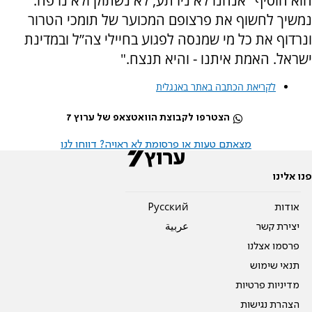
הוא הוסיף "אנחנו לא נירתע, לא נשתוק ולא נרפה.
נמשיך לחשוף את פרצופם המכוער של תומכי הטרור
ונרדוף את כל מי שמנסה לפגוע בחיילי צה”ל ובמדינת
ישראל. האמת איתנו - והיא תנצח."
לקריאת הכתבה באתר באנגלית
הצטרפו לקבוצת הוואטצאפ של ערוץ 7
מצאתם טעות או פרסומת לא ראויה? דווחו לנו
פנו אלינו
אודות
Pусский
יצירת קשר
عربية
פרסמו אצלנו
תנאי שימוש
מדיניות פרטיות
הצהרת נגישות