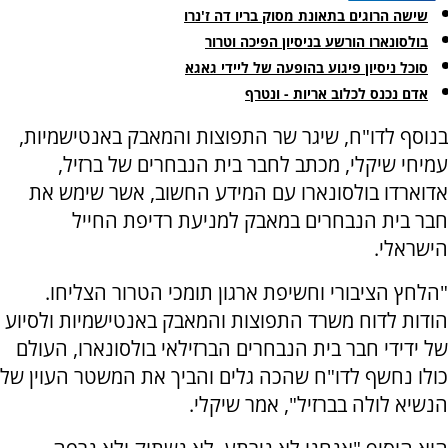
שישה הרוגים בתאונת מסוק בריו דה ז'נרו
בולסונארו הורשע בניסיון הפיכה וטרור
סוכל ניסיון פיגוע בהופעה של ליידי גאגא
אדם נכנס לכלוב אריות - ונטרף
בנוסף לדו"ח, שיגר שר התפוצות והמאבק באנטישמיות,
עמיחי שיקלי, מכתב לחבר בית הנבחרים של ברזיל,
אדוארדו בולסונארו עם המידע החשוב, אשר שימש את
חבר בית הנבחרים במאבק למניעת רדיפת החייל
הישראלי.
"הלחץ הציבורי וחשיפת ארגון תומכי הטרור הצליחו.
הודות לדוח משרד התפוצות והמאבק באנטישמיות ולסיוע
של ידידי חבר בית הנבחרים הברזילאי בולסונארו, העולם
כולו נחשף לדו"ח שהכה גלים והביך את המשטר העוין של
הנשיא לולה בברזיל", אמר שיקלי.