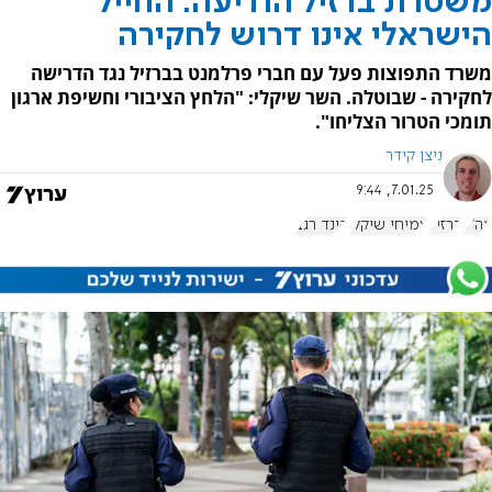
משטרת ברזיל הודיעה: החייל
הישראלי אינו דרוש לחקירה
משרד התפוצות פעל עם חברי פרלמנט בברזיל נגד הדרישה
לחקירה - שבוטלה. השר שיקלי: "הלחץ הציבורי וחשיפת ארגון
תומכי הטרור הצליחו".
ניצן קידר
7.01.25, 9:44
צה"ל
ברזיל
עמיחי שיקלי
הינד רג'ב