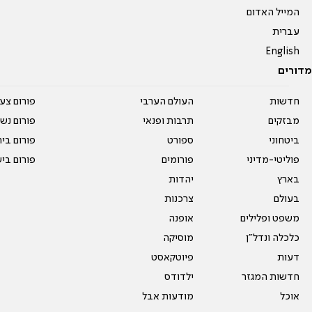
המייל האדום
עברית
English
מדורים
חדשות
העולם הערבי
פורום צע
מבזקים
תרבות ופנאי
פורום נשו
ביטחוני
ספורט
פורום בי
פוליטי-מדיני
פורומים
פורום בי
בארץ
יהדות
בעולם
צרכנות
משפט ופלילים
אופנה
כלכלה ונדל"ן
מוסיקה
דעות
פיוטקאסט
חדשות המגזר
ילדודס
אוכל
מודעות אבל