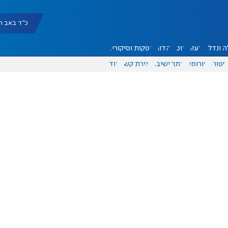
כ"ד באב תשפ"ו |
 ונדל"ן
דעות
אוכל
יהדות
הפקות וסיקורים
ספורט
פורומים
אתר ישיבה
יצירת קשר
עוד