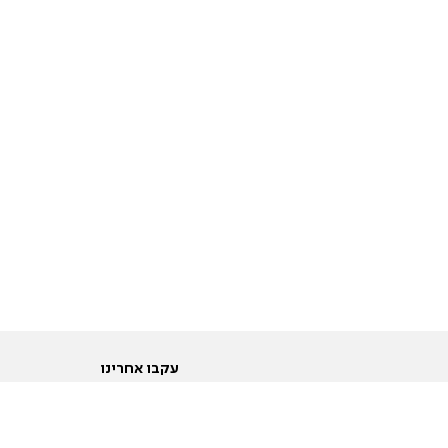
עקבו אחרינו
ות
טוויטר
ם הריון ולידה
פייסבוק