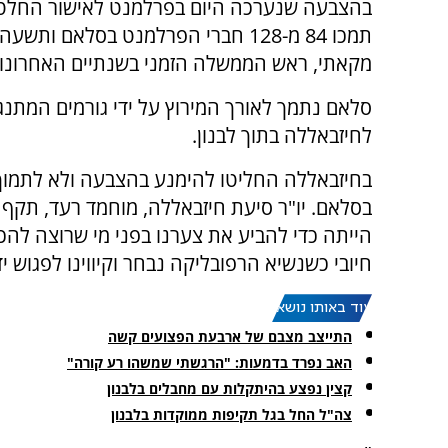
בהצבעה שנערכה היום בפרלמנט לאישור החלט
תמכו 84 מ-128 חברי הפרלמנט בסלאם ותש
מקאתי, ראש הממשלה הזמני בשנתיים האחרונות
סלאם נתמך לאורך המירוץ על ידי גורמים המתנג
לחיזבאללה בתוך לבנון.
בחיזבאללה החליטו להימנע בהצבעה ולא לתמוך
בסלאם. יו"ר סיעת חיזבאללה, מוחמד רעד, תקף 
הייתה כדי להביע את צערנו בפני מי שרוצה ל
חיובי כשנשיא הרפובליקה נבחר וקיווינו לפגוש 
עוד באותו נושא:
התייצב מצבם של ארבעת הפצועים קשה
האב נפרד בדמעות: "הרגשתי שמשהו רע קורה"
קצין נפצע בהיתקלות עם מחבלים בלבנון
צה"ל החל בגל תקיפות ממוקדות בלבנון