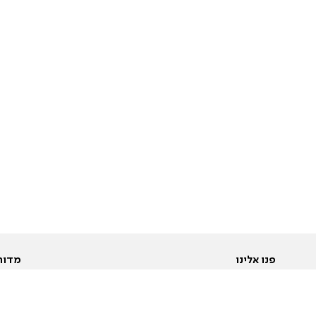
פנו אלינו
מדור
אודות
Pусский
חד
יצירת קשר
عربية
מב