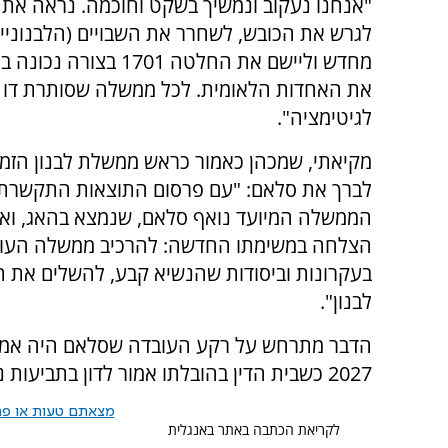
"אנחנו נעקוב ונמשיך בשקט וחוכמה. נראה את 
לגרש את הכובש, לשחרר את השבויים (הלבנוניי
מחדש וליישם את החלטה 1701 ב
את האחדות הלאומית. לכל ממשלה שסותרת דו קי
לגיטימציה".
מקיאתי, שמכהן כאמור כראש ממשלת לבנון הזמ
לברך את סלאם: "עם פרסום התוצאות התקשרת
הממשלה המיועד נואף סלאם, שנמצא בהאג, ואי
הצלחה במשימתו החדשה: להרכיב ממשלה העו
בעקרונות וביסודות שהנשיא קבע, להשלים את ת
לבנון".
הדבר מתרחש על רקע העובדה שסלאם היה אמור 
2027 כשבית הדין בהובלתו אמור לדון בתביעות נגד ישראל בטענה לרצח עם ברצועת עזה.
מצאתם טעות או פרס
לקריאת הכתבה באתר באנגלית