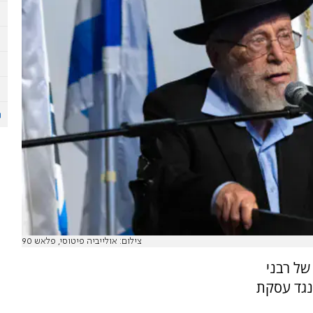
צילום: אולייביה פיטוסי, פלאש 90
של רבני
נגד עסקת