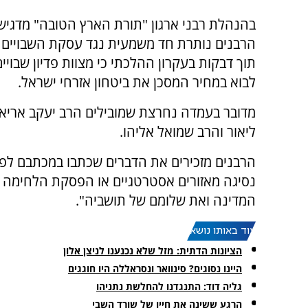
בהנהלת רבני ארגון "תורת הארץ הטובה" מדגיש
הרבנים נותרת חד משמעית נגד עסקת השבויים
תוך דבקות בעקרון ההלכתי כי מצוות פדיון שבויים
לבוא במחיר המסכן את ביטחון אזרחי ישראל.
מדובר בעמדה נחרצת שמובילים הרב יעקב אריאל
ליאור והרב שמואל אליהו.
הרבנים מזכירים את הדברים שכתבו במכתבם לפנ
נסיגה מאזורים אסטרטגיים או הפסקת הלחימה ל
המדינה ואת שלומם של תושביה".
עוד באותו נושא:
הציונות הדתית: מזל שלא נכנענו לניצן אלון
היינו נסוגים? סינוואר ונסראללה היו חוגגים
גליה דוד: התנגדנו להחלשת נתניהו
הרגע ששינה את חייו של שורד השבי