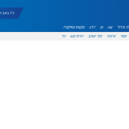
כ"ו באב תשפ"ו |
 ונדל"ן
דעות
אוכל
יהדות
הפקות וסיקורים
ספורט
פורומים
אתר ישיבה
יצירת קשר
עוד