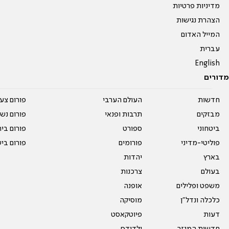
מדיניות פרטיות
הצהרת נגישות
המייל האדום
עברית
English
מדורים
חדשות
העולם הערבי
פורום צע
מבזקים
תרבות ופנאי
פורום נשו
ביטחוני
ספורט
פורום בי
פוליטי-מדיני
פורומים
פורום בי
בארץ
יהדות
בעולם
צרכנות
משפט ופלילים
אופנה
כלכלה ונדל"ן
מוסיקה
דעות
פיוטקאסט
חדשות המגזר
ילדודס