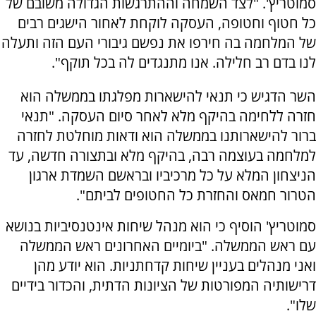
סמוטריץ'. "לצד השמחה וההתרגשות הגדולה משובם של
כל חטוף וחטופה, העסקה לוקחת לאחור הישגים רבים
של המלחמה בה חירפו את נפשם גיבורי העם הזה ותעלה
לנו בדם רב חלילה. אנו מתנגדים לה בכל תוקף".
השר הדגיש כי תנאי להישארות מפלגתו בממשלה הוא
חזרה ללחימה בהיקף מלא לאחר סיום העסקה. "תנאי
ברור להישארותנו בממשלה הוא ודאות מוחלטת לחזרה
למלחמה בעוצמה רבה, בהיקף מלא ובתצורה חדשה, עד
הניצחון המלא על כל מרכיביו ובראשם השמדת ארגון
הטרור חמאס והחזרת כל החטופים לביתם".
סמוטריץ' הוסיף כי הוא מנהל שיחות אינטנסיביות בנושא
עם ראש הממשלה. "ביומיים האחרונים ראש הממשלה
ואני מנהלים בעניין שיחות קדחתניות. הוא יודע מהן
דרישותיה המפורטות של הציונות הדתית, והכדור בידיים
שלו".