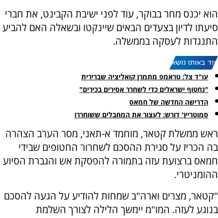
הוא יכנס מחר בבוקר, עוד לפני ישיבת הקבינט, את חברי
סיעתו לדיון בצעדים הבאים שיינקטו ובשאלה האם להביע
התנגדות לעסקה בממשלה.
עוד באותו נושא:
עו"ד צל: טראמפ מתמרן קואליציה שברירית
"נחטוף ישראלים כדי לשחרר אסירים בכירים"
הדרישה החדשה של חמאס
סמוטריץ' דורש: לעצור את המחבלים ששוחררו
ראש ממשלת קטאר, מוחמד א-תאני, מסר הערב הצהרה
בה הכריז על סגירת ההסכם לשחרור החטופים שבידי
חמאס ברצועת עזה בתמורה להפסקת אש והגברת הסיוע
ההומניטרי.
"קטאר, מצרים וארה"ב שמחות להודיע על הגעה להסכם
בנוגע לעזה. המו"מ יימשך הלילה לצורך השלמת