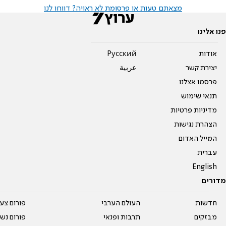
מצאתם טעות או פרסומת לא ראויה? דווחו לנו
פנו אלינו
אודות
Pусский
יצירת קשר
عربية
פרסמו אצלנו
תנאי שימוש
מדיניות פרטיות
הצהרת נגישות
המייל האדום
עברית
English
מדורים
חדשות
העולם הערבי
פורום צע
מבזקים
תרבות ופנאי
פורום נשו