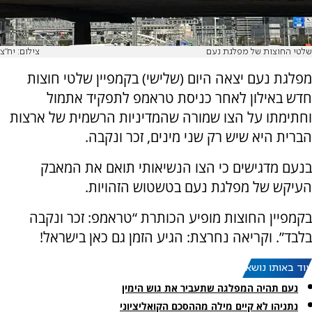
שלטי החוצות של מפלגת נעם
צילום: יח"צ
מפלגת נעם יצאה היום (שלישי) בקמפיין שלטי חוצות
חדש באילון לאחר כניסת טראמפ לתפקיד אתמול
וחתימתו על הצו שמורה שהמדיניות הרשמית של ארצות
הברית היא שיש רק שני מינים, זכר ונקבה.
בנעם מדגישים כי הצו הנשיאותי תואם את המאבק
העיקש של מפלגת נעם בטשטוש הזהויות.
בקמפיין החוצות מופיע הכותרת “טראמפ: זכר ונקבה
בלבד”. וקריאה נחרצת: הגיע הזמן גם כאן בישראל!
עוד באותו נושא:
נעם תהיה המפלגה שתעביר את גוש הימין
נתניהו לא קיים מילה מההסכם הקואליציוני