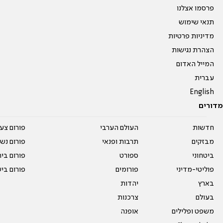
פרסמו אצלנו
תנאי שימוש
מדיניות פרטיות
הצהרת נגישות
המייל האדום
עברית
English
מדורים
חדשות
העולם הערבי
פורום צע
מבזקים
תרבות ופנאי
פורום נשו
ביטחוני
ספורט
פורום בי
פוליטי-מדיני
פורומים
פורום בי
בארץ
יהדות
בעולם
צרכנות
משפט ופלילים
אופנה