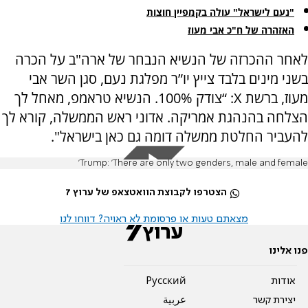
"נעם לישראל" עולה בקמפיין חוצות
האזהרה של ח"כ אבי מעוז
לאחר ההכרזה של הנשיא הנבחר של ארה"ב על הכרה
בשני מינים בלבד צייץ יו”ר מפלגת נעם, סגן השר אבי
מעוז, ברשת X: “צודק 100%. הנשיא טראמפ, מאחל לך
הצלחה בהנהגת אמריקה. אדוני ראש הממשלה, קורא לך
להעביר החלטת ממשלה דומה גם כאן בישראל".
Trump: 'There are only two genders, male and female'
הצטרפו לקבוצת הוואטצאפ של ערוץ 7
מצאתם טעות או פרסומת לא ראויה? דווחו לנו
פנו אלינו
אודות
Pусский
יצירת קשר
عربية